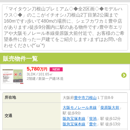
「マイタウン刀根山プレミアム◇◆全2区画◇◆モデルハ
ウス◇◆」のここがイチオシ♪刀根山2丁目第2公園まで
160mです♪歩いて480mの場所に、シェフカワカミ豊中店
があります♪徒歩9分圏内に駅のある物件です♪豊中市エリ
アや大阪モノレール本線柴原阪大前付近で、お客様のご希
望条件に合った一戸建てをご紹介します♪まずはお問い合
わせください(*´ω`*)
販売物件一覧
5,780
万
円
NEW
3LDK / 101.65㎡
2階建 / 新築一戸建/木造
所在地
大阪府
豊中市
刀根山
１丁目8-9
大阪モノレール本線
「
柴原阪大前
」
駅 徒歩9分
交通
阪急宝塚本線
「
蛍池
」駅 徒歩12分
阪急宝塚本線
「
豊中
」駅 徒歩13分