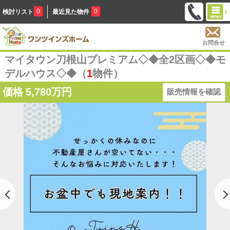
0
0
検討リスト
最近見た物件
お問合せ
マイタウン刀根山プレミアム◇◆全2区画◇◆モ
デルハウス◇◆（
1
物件）
価格
5,780万円
販売情報を確認