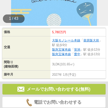
1 / 43
価格
5,780万円
大阪モノレール本線
「
柴原阪大前
」
駅 徒歩9分
交通
阪急宝塚本線
「
蛍池
」駅 徒歩12分
阪急宝塚本線
「
豊中
」駅 徒歩13分
間取り
3LDK(101.65㎡)
(建物面積)
築年月
2027年 1月(予定)
メールでお問い合わせする(無料)
電話でお問い合わせする