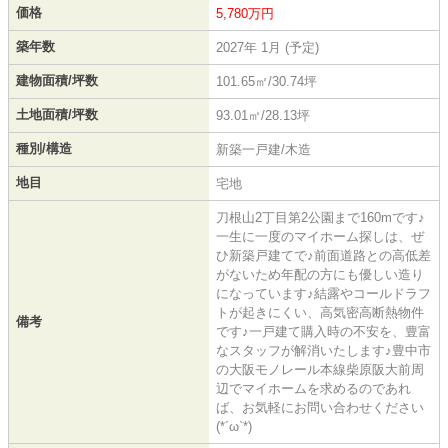
価格
5,780万円
築年数
2027年 1月 (予定)
建物面積/坪数
101.65㎡/30.74坪
土地面積/坪数
93.01㎡/28.13坪
種別/構造
新築一戸建/木造
地目
宅地
刀根山2丁目第2公園まで160mです♪
一生に一度のマイホーム探しは、ぜ
ひ新築戸建てで♪前面道路との高低差
がないため年配の方にも優しい造り
になっています♪結露やコールドラフ
トが起きにくい、高気密高断熱物件
備考
です♪一戸建て購入時の不安を、豊富
なスタッフが解消いたします♪豊中市
の大阪モノレール本線柴原阪大前周
辺でマイホームを求めるのであれ
ば、お気軽にお問い合わせください
(*´ω`*)