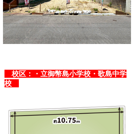
校区：
・立御幣島小学校・歌島中学
校