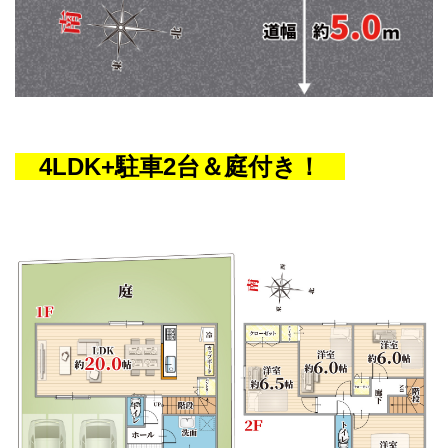
4LDK+駐車2台＆庭付き
！