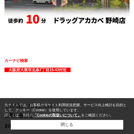
カーナビ検索
大阪府大東市北条7丁目15-43付近
それでは、たくさんの
当サイトでは、お客様の当サイト利用状況把握、サービス向上検討を目的と
して、クッキー（Cookie）を使用しています。
お問い合わせ
詳しくは、当社の
「Cookieの取扱いについて」
をご確認ください。
閉じる
お待ちしております(*^_^*)