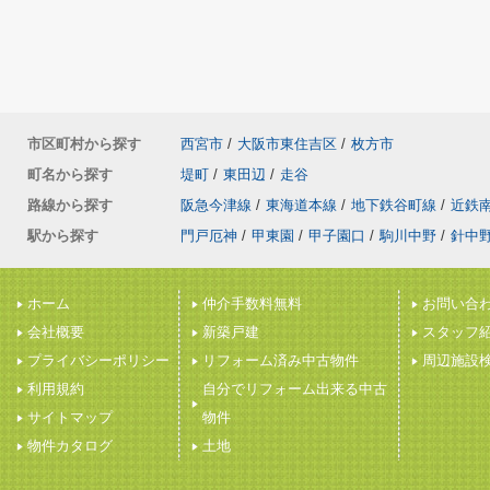
市区町村から探す
西宮市
/
大阪市東住吉区
/
枚方市
町名から探す
堤町
/
東田辺
/
走谷
路線から探す
阪急今津線
/
東海道本線
/
地下鉄谷町線
/
近鉄
駅から探す
門戸厄神
/
甲東園
/
甲子園口
/
駒川中野
/
針中
ホーム
仲介手数料無料
お問い合
会社概要
新築戸建
スタッフ
プライバシーポリシー
リフォーム済み中古物件
周辺施設
利用規約
自分でリフォーム出来る中古
サイトマップ
物件
物件カタログ
土地