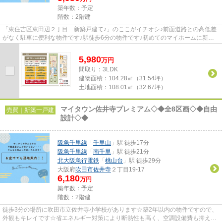
築年数：予定
階数：2階建
「東住吉区東田辺２丁目 新築戸建て♪」のここがイチオシ♪前面道路との高低差
がなく駐車に便利な物件です♪駅徒歩6分の物件です♪初めてのマイホームに新築
戸建てはいかがでしょうか♪一...
5,980
万
円
間取り：3LDK
建物面積：
104.28㎡（31.54坪）
土地面積：
108.01㎡（32.67坪）
マイタウン佐井寺プレミアム◇◆全8区画◇◆自由
売買｜新築一戸建
設計◇◆
阪急千里線
「
千里山
」駅 徒歩17分
阪急千里線
「
南千里
」駅 徒歩21分
北大阪急行電鉄
「
桃山台
」駅 徒歩29分
大阪府
吹田市
佐井寺
２丁目19-17
6,180
万円
築年数：予定
階数：2階建
徒歩3分の場所に吹田市立佐井寺小学校があります☆築2年以内の物件ですので、
外観もキレイです☆省エネルギー対策により断熱性も高く、空調設備費も抑えら