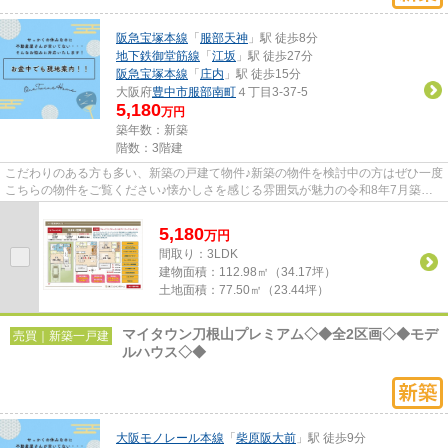
阪急宝塚本線
「
服部天神
」駅 徒歩8分
地下鉄御堂筋線
「
江坂
」駅 徒歩27分
阪急宝塚本線
「
庄内
」駅 徒歩15分
大阪府
豊中市
服部南町
４丁目3-37-5
5,180
万円
築年数：新築
階数：3階建
こだわりのある方も多い、新築の戸建て物件♪新築の物件を検討中の方はぜひ一度
こちらの物件をご覧ください♪懐かしさを感じる雰囲気が魅力の令和8年7月築の
物件です♪ベタ基礎なので床下...
5,180
万
円
間取り：3LDK
建物面積：
112.98㎡（34.17坪）
土地面積：
77.50㎡（23.44坪）
マイタウン刀根山プレミアム◇◆全2区画◇◆モデ
売買｜新築一戸建
ルハウス◇◆
大阪モノレール本線
「
柴原阪大前
」駅 徒歩9分