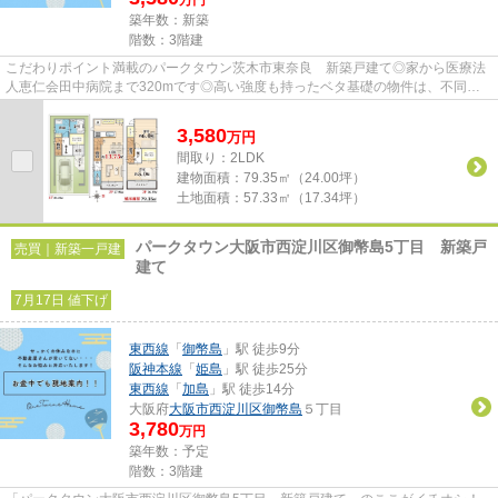
築年数：新築
階数：3階建
こだわりポイント満載のパークタウン茨木市東奈良 新築戸建て◎家から医療法
人恵仁会田中病院まで320mです◎高い強度も持ったベタ基礎の物件は、不同沈
下にも強く安心です◎使い勝手が非...
3,580
万
円
間取り：2LDK
建物面積：
79.35㎡（24.00坪）
土地面積：
57.33㎡（17.34坪）
パークタウン大阪市西淀川区御幣島5丁目 新築戸
売買｜新築一戸建
建て
7月17日 値下げ
東西線
「
御幣島
」駅 徒歩9分
阪神本線
「
姫島
」駅 徒歩25分
東西線
「
加島
」駅 徒歩14分
大阪府
大阪市西淀川区
御幣島
５丁目
3,780
万円
築年数：予定
階数：3階建