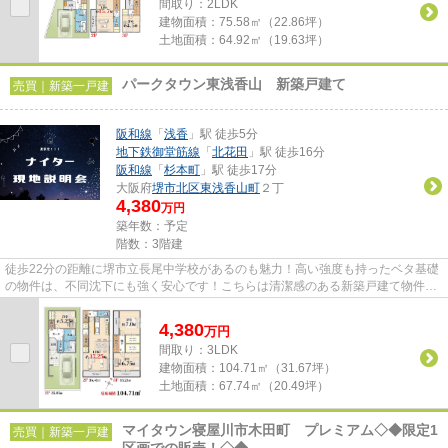
間取り：2LDK
建物面積：
75.58㎡（22.86坪）
土地面積：
64.92㎡（19.63坪）
パークタウン東浅香山 新築戸建て
売買｜新築一戸建
阪和線
「
浅香
」駅 徒歩5分
地下鉄御堂筋線
「
北花田
」駅 徒歩16分
阪和線
「
杉本町
」駅 徒歩17分
大阪府
堺市北区
東浅香山町
２丁
4,380
万円
築年数：予定
階数：3階建
徒歩22分の距離に堺市立長尾中学校があるのも魅力！高い強度も持ったベタ基礎
の物件は、不同沈下にも強く安心です！こちらは清潔感のある新築戸建て物件で
す！駅の近くに立地する、徒...
4,380
万
円
間取り：3LDK
建物面積：
104.71㎡（31.67坪）
土地面積：
67.74㎡（20.49坪）
マイタウン寝屋川市木田町 プレミアム◇◆限定1
売買｜新築一戸建
区画での販売！◇◆