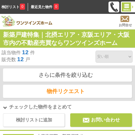
0
0
検討リスト
最近見た物件
お問合せ
新築戸建特集｜北摂エリア・京阪エリア・大阪
市内の不動産売買ならワンツインズホーム
12
該当物件
件
12
販売数
戸
さらに条件を絞り込む
物件リクエスト
チェックした物件をまとめて
検討リストに追加
お問い合わせ