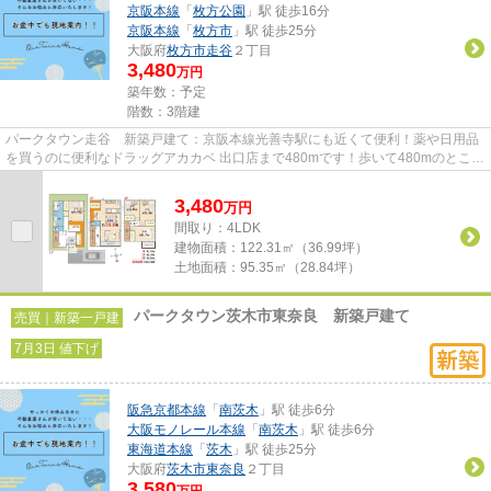
京阪本線
「
枚方公園
」駅 徒歩16分
京阪本線
「
枚方市
」駅 徒歩25分
大阪府
枚方市
走谷
２丁目
3,480
万円
築年数：予定
階数：3階建
パークタウン走谷 新築戸建て：京阪本線光善寺駅にも近くて便利！薬や日用品
を買うのに便利なドラッグアカカベ 出口店まで480mです！歩いて480mのところ
に枚方伊加賀西町郵便局があり...
3,480
万
円
間取り：4LDK
建物面積：
122.31㎡（36.99坪）
土地面積：
95.35㎡（28.84坪）
パークタウン茨木市東奈良 新築戸建て
売買｜新築一戸建
7月3日 値下げ
阪急京都本線
「
南茨木
」駅 徒歩6分
大阪モノレール本線
「
南茨木
」駅 徒歩6分
東海道本線
「
茨木
」駅 徒歩25分
大阪府
茨木市
東奈良
２丁目
3,580
万円