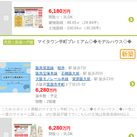
れます☆地盤が弱いと大惨事にな...
6,180
万
円
間取り：3LDK
建物面積：
98.65㎡（29.84坪）
土地面積：
100.04㎡（30.26坪）
マイタウン半町プレミアム◇◆モデルハウス◇◆
売買｜新築一戸建
阪急箕面線
「
桜井
」駅 徒歩7分
阪急宝塚本線
「
石橋阪大前
」駅 徒歩20分
大阪モノレール本線
「
柴原阪大前
」駅 徒歩23分
大阪府
箕面市
半町
２丁目15-32
6,280
万円
築年数：予定
階数：2階建
こだわりポイント満載のマイタウン半町プレミアム◇◆モデルハウス◇◆♪一生に
一度のマイホーム探しは、ぜひ新築戸建てで♪こちらの土地は前面道路6m以上で
す♪省エネルギー対策により断熱性...
6,280
万
円
間取り：3LDK