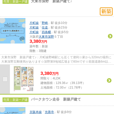
大東市深野 新築戸建て♪
売買｜新築一戸建
片町線
「
野崎
」駅 徒歩10分
片町線
「
住道
」駅 徒歩23分
片町線
「
四条畷
」駅 徒歩5分
大阪府
大東市
深野
５丁目
3,380
万円
築年数：新築
階数：3階建
大東市深野 新築戸建て♪：片町線野崎駅にも近くて便利☆家から320mの場所に
大東深野五郵便局があります☆深野第9地域広場まで80mです☆前面道路6m以上
ある物件です☆夢のマイホームを大東...
3,380
万
円
間取り：4LDK
建物面積：
129.36㎡（39.13坪）
土地面積：
72.00㎡（21.78坪）
パークタウン走谷 新築戸建て
売買｜新築一戸建
京阪本線
「
光善寺
」駅 徒歩9分