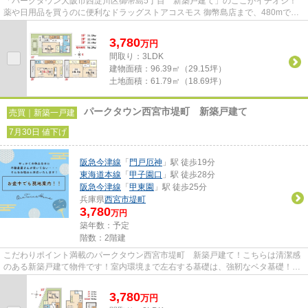
「パークタウン大阪市西淀川区御幣島5丁目 新築戸建て」のここがイチオシ！
薬や日用品を買うのに便利なドラッグストアコスモス 御幣島店まで、480mで
す！室内環境を左右する基礎も、...
3,780
万
円
間取り：3LDK
建物面積：
96.39㎡（29.15坪）
土地面積：
61.79㎡（18.69坪）
パークタウン西宮市堤町 新築戸建て
売買｜新築一戸建
7月30日 値下げ
阪急今津線
「
門戸厄神
」駅 徒歩19分
東海道本線
「
甲子園口
」駅 徒歩28分
阪急今津線
「
甲東園
」駅 徒歩25分
兵庫県
西宮市
堤町
3,780
万円
築年数：予定
階数：2階建
こだわりポイント満載のパークタウン西宮市堤町 新築戸建て！こちらは清潔感
のある新築戸建て物件です！室内環境まで左右する基礎は、強靭なベタ基礎！前
面道路との高低差がなく駐車...
3,780
万
円