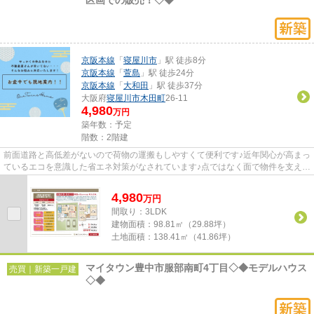
京阪本線
「
寝屋川市
」駅 徒歩8分
京阪本線
「
萱島
」駅 徒歩24分
京阪本線
「
大和田
」駅 徒歩37分
大阪府
寝屋川市
木田町
26-11
4,980
万円
築年数：予定
階数：2階建
前面道路と高低差がないので荷物の運搬もしやすくて便利です♪近年関心が高まっ
ているエコを意識した省エネ対策がなされています♪点ではなく面で物件を支える
ベタ基礎の物件は耐震性に...
4,980
万
円
間取り：3LDK
建物面積：
98.81㎡（29.88坪）
土地面積：
138.41㎡（41.86坪）
マイタウン豊中市服部南町4丁目◇◆モデルハウス
売買｜新築一戸建
◇◆