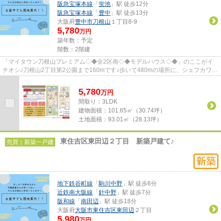
阪急宝塚本線
「
蛍池
」駅 徒歩12分
阪急宝塚本線
「
豊中
」駅 徒歩13分
大阪府
豊中市
刀根山
１丁目8-9
5,780
万円
築年数：予定
階数：2階建
「マイタウン刀根山プレミアム◇◆全2区画◇◆モデルハウス◇◆」のここがイ
チオシ♪刀根山2丁目第2公園まで160mです♪歩いて480mの場所に、シェフカワカ
ミ豊中店があります♪徒歩9分圏内に駅の...
5,780
万
円
間取り：3LDK
建物面積：
101.65㎡（30.74坪）
土地面積：
93.01㎡（28.13坪）
東住吉区東田辺２丁目 新築戸建て♪
売買｜新築一戸建
地下鉄谷町線
「
駒川中野
」駅 徒歩6分
近鉄南大阪線
「
針中野
」駅 徒歩7分
阪和線
「
南田辺
」駅 徒歩18分
大阪府
大阪市東住吉区
東田辺
２丁目
5,980
万円