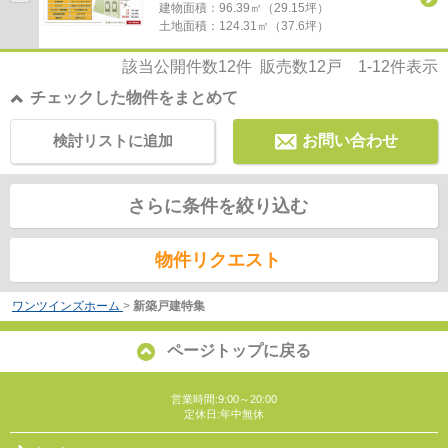
建物面積：
96.39㎡（29.15坪）
土地面積：
124.31㎡（37.6坪）
該当公開件数
12
件 販売数
12
戸
1-12
件表示
チェックした物件をまとめて
検討リストに追加
お問い合わせ
さらに条件を絞り込む
物件リクエスト
ワンツインズホーム
>
新築戸建特集
ページトップに戻る
営業時間:9:00～20:00
定休日:年中無休