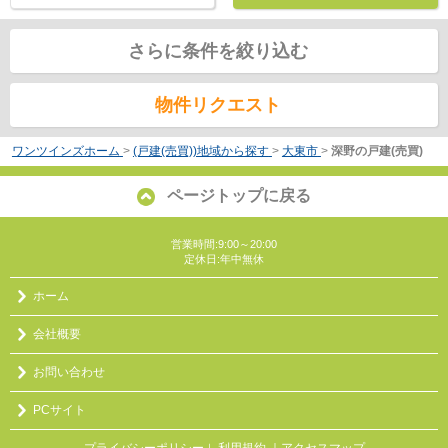
さらに条件を絞り込む
物件リクエスト
ワンツインズホーム
>
(戸建(売買))地域から探す
>
大東市
>
深野の戸建(売買)
ページトップに戻る
営業時間:9:00～20:00
定休日:年中無休
ホーム
会社概要
お問い合わせ
PCサイト
プライバシーポリシー
利用規約
｜アクセスマップ
｜