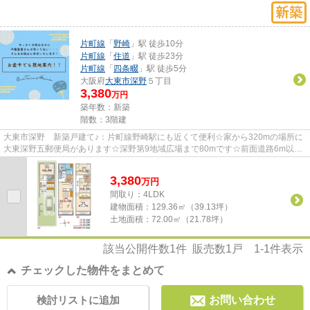
片町線
「
野崎
」駅 徒歩10分
片町線
「
住道
」駅 徒歩23分
片町線
「
四条畷
」駅 徒歩5分
大阪府
大東市
深野
５丁目
3,380
万円
築年数：新築
階数：3階建
大東市深野 新築戸建て♪：片町線野崎駅にも近くて便利☆家から320mの場所に
大東深野五郵便局があります☆深野第9地域広場まで80mです☆前面道路6m以上
ある物件です☆夢のマイホームを大東...
3,380
万
円
間取り：4LDK
建物面積：
129.36㎡（39.13坪）
土地面積：
72.00㎡（21.78坪）
該当公開件数
1
件 販売数
1
戸
1-1
件表示
チェックした物件をまとめて
検討リストに追加
お問い合わせ