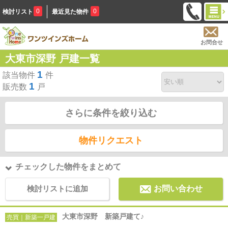
0
0
検討リスト
最近見た物件
お問合せ
大東市深野 戸建一覧
1
該当物件
件
1
販売数
戸
さらに条件を絞り込む
物件リクエスト
チェックした物件をまとめて
検討リストに追加
お問い合わせ
大東市深野 新築戸建て♪
売買｜新築一戸建