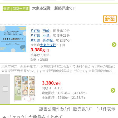
大東市深野 新築戸建て♪
売買｜新築一戸建
片町線
「
野崎
」駅 徒歩10分
片町線
「
住道
」駅 徒歩23分
片町線
「
四条畷
」駅 徒歩5分
大阪府
大東市
深野
５丁目
3,380
万円
築年数：新築
階数：3階建
大東市深野 新築戸建て♪：片町線野崎駅にも近くて便利☆家から320mの場所に
大東深野五郵便局があります☆深野第9地域広場まで80mです☆前面道路6m以上
ある物件です☆夢のマイホームを大東...
3,380
万
円
間取り：4LDK
建物面積：
129.36㎡（39.13坪）
土地面積：
72.00㎡（21.78坪）
該当公開件数
1
件 販売数
1
戸
1-1
件表示
チェックした物件をまとめて