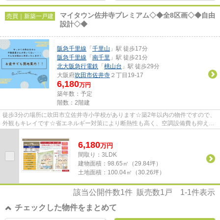
マイタウン佐井寺プレミアム◇◆全8区画◇◆自由
売買｜新築一戸建
設計◇◆
阪急千里線
「
千里山
」駅 徒歩17分
阪急千里線
「
南千里
」駅 徒歩21分
北大阪急行電鉄
「
桃山台
」駅 徒歩29分
大阪府
吹田市
佐井寺
２丁目19-17
6,180
万円
築年数：予定
階数：2階建
徒歩3分の場所に吹田市立佐井寺小学校があります☆築2年以内の物件ですので、
外観もキレイです☆省エネルギー対策により断熱性も高く、空調設備費も抑えら
れます☆地盤が弱いと大惨事にな...
6,180
万
円
間取り：3LDK
建物面積：
98.65㎡（29.84坪）
土地面積：
100.04㎡（30.26坪）
該当公開件数
1
件 販売数
1
戸
1-1
件表示
チェックした物件をまとめて