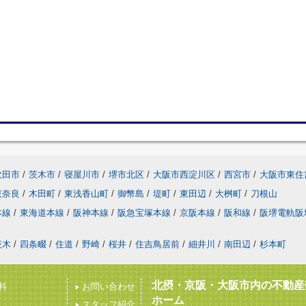
吹田市
/
茨木市
/
寝屋川市
/
堺市北区
/
大阪市西淀川区
/
西宮市
/
大阪市東住
東奈良
/
木田町
/
東浅香山町
/
御幣島
/
堤町
/
東田辺
/
大桝町
/
刀根山
本線
/
東海道本線
/
阪神本線
/
阪急宝塚本線
/
京阪本線
/
阪和線
/
阪堺電軌阪
茨木
/
四条畷
/
住道
/
野崎
/
桜井
/
住吉鳥居前
/
細井川
/
南田辺
/
杉本町
北摂・京阪・大阪市内の不動産
料
お問い合わせ
ホーム
スタッフ紹介