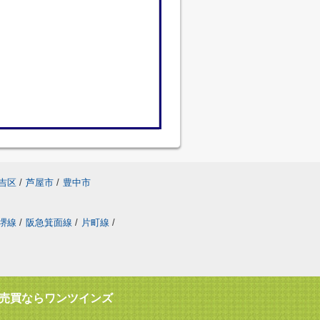
吉区
/
芦屋市
/
豊中市
堺線
/
阪急箕面線
/
片町線
/
売買ならワンツインズ