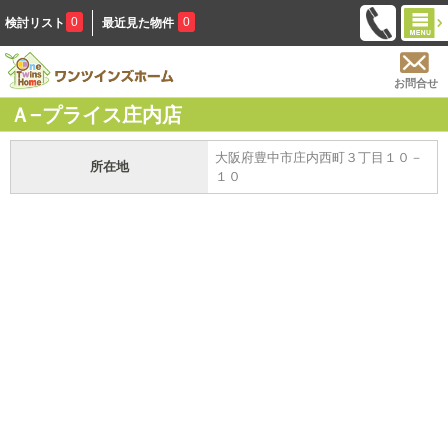
0
0
検討リスト
最近見た物件
お問合せ
Ａ−プライス庄内店
大阪府豊中市庄内西町３丁目１０－
所在地
１０