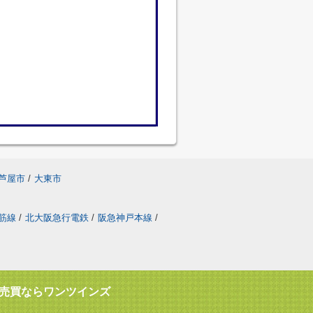
芦屋市
/
大東市
筋線
/
北大阪急行電鉄
/
阪急神戸本線
/
売買ならワンツインズ