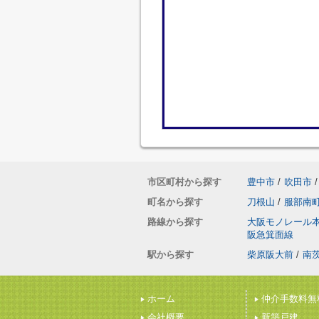
市区町村から探す
豊中市
/
吹田市
/
町名から探す
刀根山
/
服部南
路線から探す
大阪モノレール
阪急箕面線
駅から探す
柴原阪大前
/
南
ホーム
仲介手数料無
会社概要
新築戸建