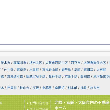
茨木市
/
寝屋川市
/
堺市北区
/
大阪市西淀川区
/
西宮市
/
大阪市東住吉区
/
町
/
佐井寺
/
東奈良
/
木田町
/
東浅香山町
/
御幣島
/
堤町
/
東田辺
/
大桝町
本線
/
東海道本線
/
阪急宝塚本線
/
阪神本線
/
京阪本線
/
阪和線
/
地下鉄御堂
茨木
/
芦屋川
/
桃山台
/
江坂
/
北花田
/
南田辺
/
杉本町
/
浅香
/
枚方市
北摂・京阪・大阪市内の不動産
料
お問い合わせ
ホーム
スタッフ紹介