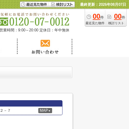
最終更新：2026年08月07日
00
00
件
件
最近見た物件
検討リスト
営業時間：9:00～20:00
定休日：年中無休
２－７
MAP
▼