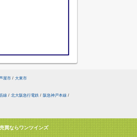
芦屋市
/
大東市
筋線
/
北大阪急行電鉄
/
阪急神戸本線
/
売買ならワンツインズ