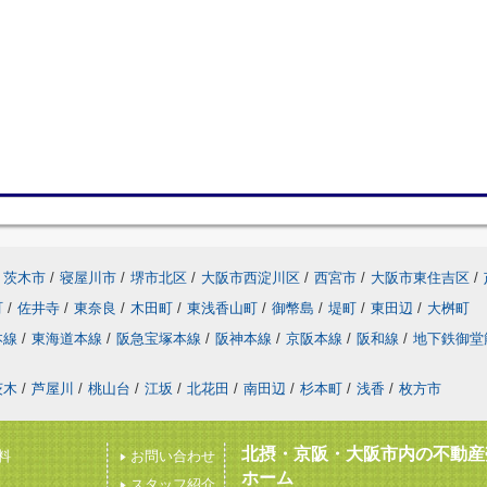
茨木市
/
寝屋川市
/
堺市北区
/
大阪市西淀川区
/
西宮市
/
大阪市東住吉区
/
町
/
佐井寺
/
東奈良
/
木田町
/
東浅香山町
/
御幣島
/
堤町
/
東田辺
/
大桝町
本線
/
東海道本線
/
阪急宝塚本線
/
阪神本線
/
京阪本線
/
阪和線
/
地下鉄御堂
茨木
/
芦屋川
/
桃山台
/
江坂
/
北花田
/
南田辺
/
杉本町
/
浅香
/
枚方市
北摂・京阪・大阪市内の不動産
料
お問い合わせ
ホーム
スタッフ紹介