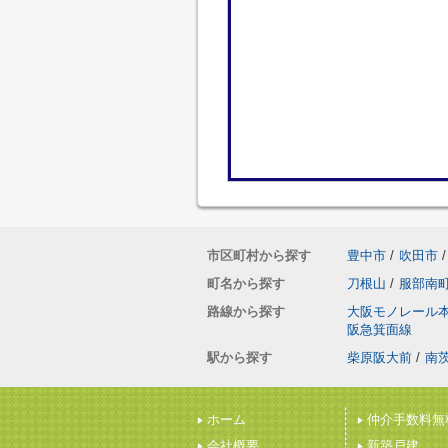
市区町村から探す
豊中市
/
吹田市
/
町名から探す
刀根山
/
服部南
路線から探す
大阪モノレール
阪急箕面線
駅から探す
柴原阪大前
/
南
ホーム
仲介手数料無
会社概要
新築戸建