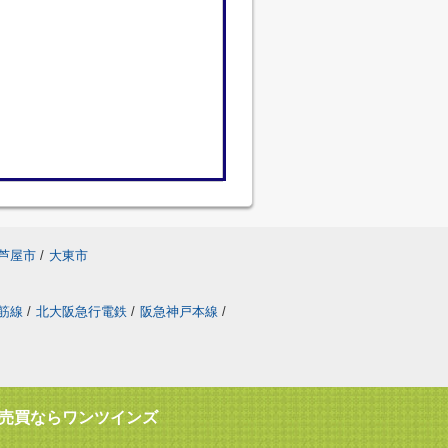
芦屋市
/
大東市
筋線
/
北大阪急行電鉄
/
阪急神戸本線
/
売買ならワンツインズ