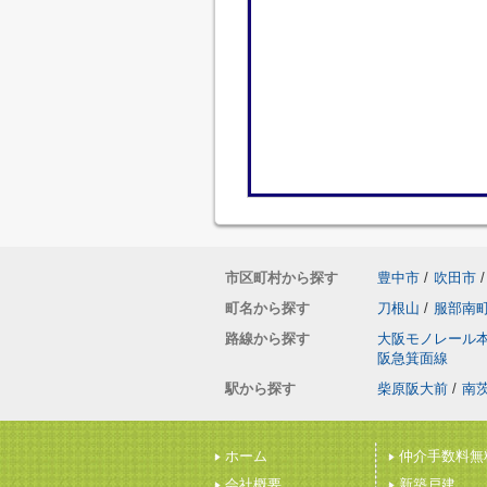
市区町村から探す
豊中市
/
吹田市
/
町名から探す
刀根山
/
服部南
路線から探す
大阪モノレール
阪急箕面線
駅から探す
柴原阪大前
/
南
ホーム
仲介手数料無
会社概要
新築戸建