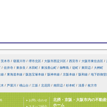
茨木市
/
寝屋川市
/
堺市北区
/
大阪市西淀川区
/
西宮市
/
大阪市東住吉区
/
町
/
佐井寺
/
東奈良
/
木田町
/
東浅香山町
/
御幣島
/
堤町
/
東田辺
/
大桝町
本線
/
東海道本線
/
阪急宝塚本線
/
阪神本線
/
京阪本線
/
阪和線
/
地下鉄御堂
茨木
/
芦屋川
/
桃山台
/
江坂
/
北花田
/
南田辺
/
杉本町
/
浅香
/
枚方市
北摂・京阪・大阪市内の不動産
料
お問い合わせ
ホーム
スタッフ紹介