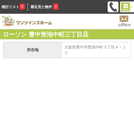
0
0
検討リスト
最近見た物件
お問合せ
ローソン 豊中蛍池中町三丁目店
大阪府豊中市螢池中町３丁目４－１
所在地
２