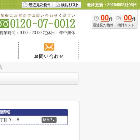
最終更新：2026年08月06日
00
00
件
件
最近見た物件
検討リスト
営業時間：9:00～20:00
定休日：年中無休
店
細情報
丁目３－８
MAP
▼