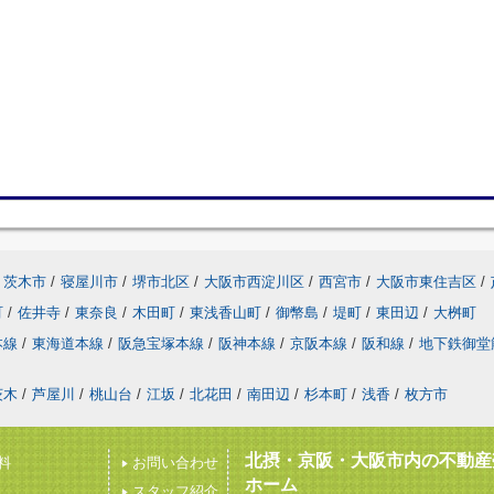
茨木市
/
寝屋川市
/
堺市北区
/
大阪市西淀川区
/
西宮市
/
大阪市東住吉区
/
町
/
佐井寺
/
東奈良
/
木田町
/
東浅香山町
/
御幣島
/
堤町
/
東田辺
/
大桝町
本線
/
東海道本線
/
阪急宝塚本線
/
阪神本線
/
京阪本線
/
阪和線
/
地下鉄御堂
茨木
/
芦屋川
/
桃山台
/
江坂
/
北花田
/
南田辺
/
杉本町
/
浅香
/
枚方市
北摂・京阪・大阪市内の不動産
料
お問い合わせ
ホーム
スタッフ紹介