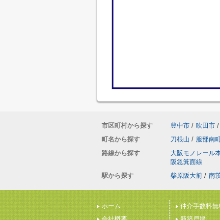
市区町村から探す
豊中市
/
吹田市
/
町名から探す
刀根山
/
服部南
路線から探す
大阪モノレール
阪急箕面線
駅から探す
柴原阪大前
/
南
ホーム
仲介手数料無
会社概要
新築戸建