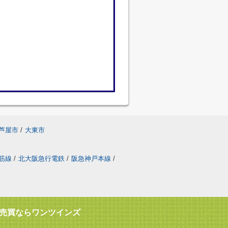
芦屋市
/
大東市
筋線
/
北大阪急行電鉄
/
阪急神戸本線
/
売買ならワンツインズ