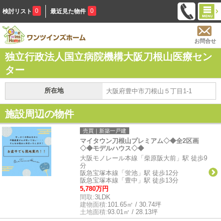
0
0
検討リスト
最近見た物件
お問合せ
独立行政法人国立病院機構大阪刀根山医療セン
ター
所在地
大阪府豊中市刀根山５丁目1-1
施設周辺の物件
売買｜新築一戸建
マイタウン刀根山プレミアム◇◆全2区画
◇◆モデルハウス◇◆
大阪モノレール本線「柴原阪大前」駅 徒歩9
分
阪急宝塚本線「蛍池」駅 徒歩12分
阪急宝塚本線「豊中」駅 徒歩13分
5,780万円
間取:
3LDK
建物面積:
101.65㎡ / 30.74坪
土地面積:
93.01㎡ / 28.13坪