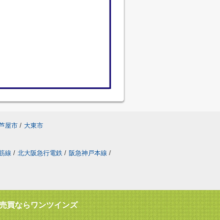
芦屋市
/
大東市
筋線
/
北大阪急行電鉄
/
阪急神戸本線
/
売買ならワンツインズ