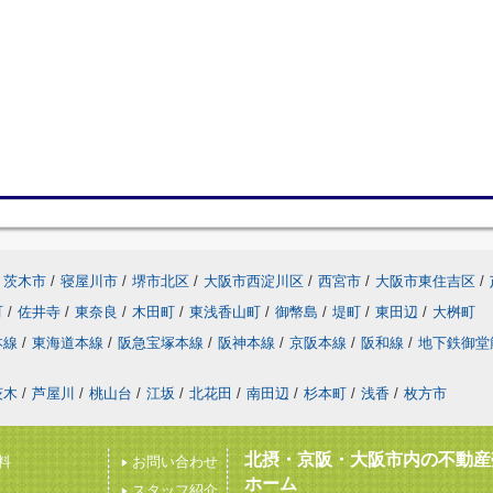
茨木市
/
寝屋川市
/
堺市北区
/
大阪市西淀川区
/
西宮市
/
大阪市東住吉区
/
町
/
佐井寺
/
東奈良
/
木田町
/
東浅香山町
/
御幣島
/
堤町
/
東田辺
/
大桝町
本線
/
東海道本線
/
阪急宝塚本線
/
阪神本線
/
京阪本線
/
阪和線
/
地下鉄御堂
茨木
/
芦屋川
/
桃山台
/
江坂
/
北花田
/
南田辺
/
杉本町
/
浅香
/
枚方市
北摂・京阪・大阪市内の不動産
料
お問い合わせ
ホーム
スタッフ紹介