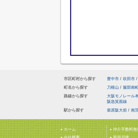
市区町村から探す
豊中市
/
吹田市
/
町名から探す
刀根山
/
服部南
路線から探す
大阪モノレール
阪急箕面線
駅から探す
柴原阪大前
/
南
ホーム
仲介手数料無
会社概要
新築戸建