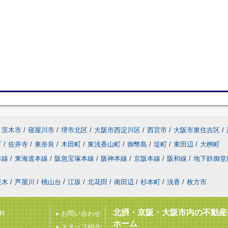
茨木市
/
寝屋川市
/
堺市北区
/
大阪市西淀川区
/
西宮市
/
大阪市東住吉区
/
町
/
佐井寺
/
東奈良
/
木田町
/
東浅香山町
/
御幣島
/
堤町
/
東田辺
/
大桝町
本線
/
東海道本線
/
阪急宝塚本線
/
阪神本線
/
京阪本線
/
阪和線
/
地下鉄御堂
茨木
/
芦屋川
/
桃山台
/
江坂
/
北花田
/
南田辺
/
杉本町
/
浅香
/
枚方市
北摂・京阪・大阪市内の不動産
料
お問い合わせ
ホーム
スタッフ紹介