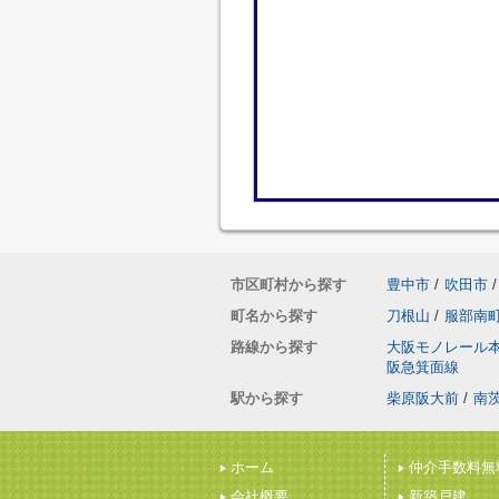
市区町村から探す
豊中市
/
吹田市
/
町名から探す
刀根山
/
服部南
路線から探す
大阪モノレール
阪急箕面線
駅から探す
柴原阪大前
/
南
ホーム
仲介手数料無
会社概要
新築戸建