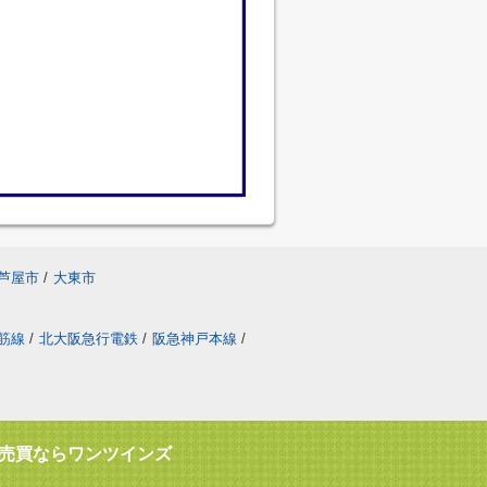
芦屋市
/
大東市
筋線
/
北大阪急行電鉄
/
阪急神戸本線
/
売買ならワンツインズ