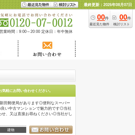
最終更新：2026年08月07日
00
00
件
件
最近見た物件
検討リスト
営業時間：9:00～20:00
定休日：年中無休
お気軽にお問い合わせください。
上新田郵便局があります◎便利なスーパー
地の良い中古マンションで魅力的です◎当社
わせ、又は直接お尋ねください◎当社がし
建物