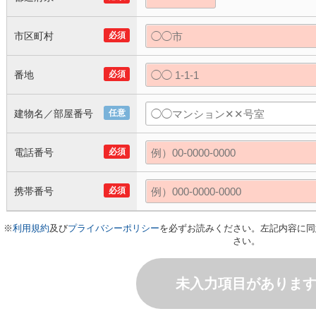
市区町村
必須
番地
必須
建物名／部屋番号
任意
電話番号
必須
携帯番号
必須
※
利用規約
及び
プライバシーポリシー
を必ずお読みください。左記内容に同
さい。
未入力項目がありま