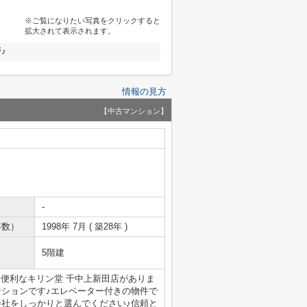
※ご覧になりたい写真をクリックすると
拡大されて表示されます。
♪
情報の見方
【中古マンション】
-
年数）
1998年 7月 ( 築28年 )
5階建
に便利なキリン堂 千中上新田店がありま
ンションです♪エレベーター付きの物件で
会社をしっかりと選んでください♪信頼と