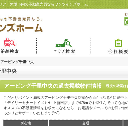
リア・大阪市内の不動産売買ならワンツインズホーム
アービング千里中央
千里中央
アービング千里中央
の過去掲載物件情報
現況の確認は
こだわりポイント満載のアービング千里中央◎家から354mの場所に豊中
「デイリーカナートイズミヤ 上新田店」まで475mです◎住んでいて心
オススメの不動産情報をお求めになるなら、お電話やメールでのお問い合
っかりとサポートいたします(^o^)
所在地
交通