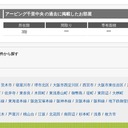
アービング千里中央
の過去に掲載したお部屋
所在階
間取り
専有面積
3階
***
***
件から探す
茨木市
/
寝屋川市
/
堺市北区
/
大阪市西淀川区
/
西宮市
/
大阪市東住吉区
/
町
/
佐井寺
/
東奈良
/
木田町
/
東浅香山町
/
御幣島
/
堤町
/
東田辺
/
大桝町
本線
/
東海道本線
/
阪急宝塚本線
/
阪神本線
/
京阪本線
/
阪和線
/
地下鉄御堂
茨木
/
芦屋川
/
桃山台
/
江坂
/
北花田
/
南田辺
/
杉本町
/
浅香
/
枚方市