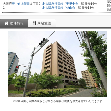
築
大阪府
豊中市
上新田
２丁目9-
北大阪急行電鉄
「
千里中央
」駅 徒歩16分
5
1
北大阪急行電鉄
「
桃山台
」駅 徒歩18分
鉄
物件情報
周辺施設
※写真や図と実際の現状とが異なる場合は現状を優先させていただきます