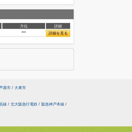
方位
詳細
***
詳細を見る
芦屋市
/
大東市
筋線
/
北大阪急行電鉄
/
阪急神戸本線
/