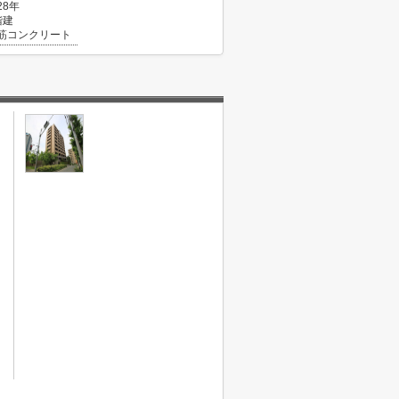
28年
階建
筋コンクリート