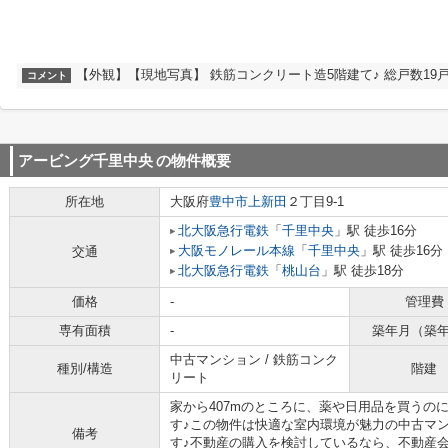
【外観】【現地写真】 鉄筋コンクリート造5階建て♪ 総戸数19戸
コメント
アービング千里中央
の物件概要
所在地
大阪府
豊中市
上新田
２丁目9-1
北大阪急行電鉄
「
千里中央
」駅 徒歩16分
大阪モノレール本線
「
千里中央
」駅 徒歩16分
交通
北大阪急行電鉄
「
桃山台
」駅 徒歩18分
価格
-
管理費
専有面積
-
築年月（築
中古マンション / 鉄筋コンク
種別/構造
階建
リート
家から407mのところに、薬や日用品を買うの
す♪この物件は快適な室内環境が魅力の中古マ
備考
す♪不動産の購入を検討しているなら、不動産