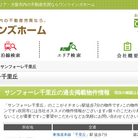
リア・大阪市内の不動産売買ならワンツインズホーム
サンフォーレ千里丘
レ千里丘
サンフォーレ千里丘
の過去掲載物件情報
現況の確認は
「サンフォーレ千里丘」のここがイチオシ♪駅徒歩7分の物件です♪この物
ンです♪吹田市には当社オススメの物件情報がございます♪個々のこだわり
ないことが重要です♪ご要望やこだわりなどお気軽にお問い合わせください(^
所在地
交通
東海道本線
「
千里丘
」駅 徒歩7分
築