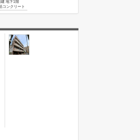
階建 地下1階
筋コンクリート