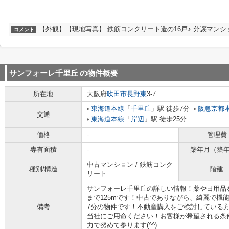
【外観】【現地写真】 鉄筋コンクリート造の16戸♪ 分譲マンシ
コメント
サンフォーレ千里丘
の物件概要
所在地
大阪府
吹田市
長野東
3-7
東海道本線
「
千里丘
」駅 徒歩7分
阪急京都
交通
東海道本線
「
岸辺
」駅 徒歩25分
価格
-
管理費
専有面積
-
築年月（築
中古マンション / 鉄筋コンク
種別/構造
階建
リート
サンフォーレ千里丘の詳しい情報！薬や日用品
まで125mです！中古でありながら、綺麗で機
備考
7分の物件です！不動産購入をご検討している
当社にご用命ください！お客様が希望される条
力で努めて参ります(^^)