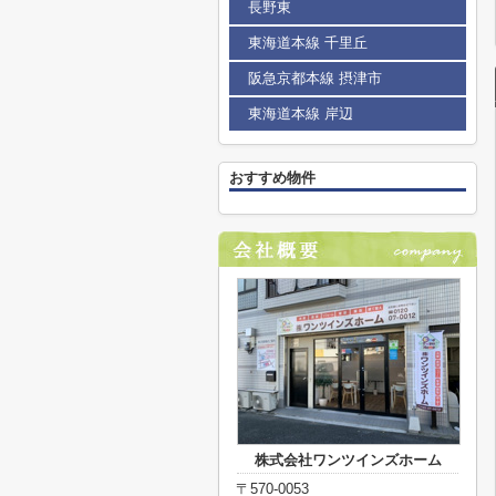
長野東
東海道本線 千里丘
阪急京都本線 摂津市
東海道本線 岸辺
おすすめ物件
株式会社ワンツインズホーム
〒570-0053