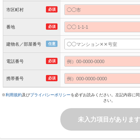
市区町村
必須
番地
必須
建物名／部屋番号
任意
電話番号
必須
携帯番号
必須
※
利用規約
及び
プライバシーポリシー
を必ずお読みください。左記内容に同
さい。
未入力項目がありま