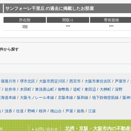
サンフォーレ千里丘
の過去に掲載したお部屋
所在階
間取り
専有面積
3階
***
***
件から探す
寝屋川市
/
堺市北区
/
大阪市西淀川区
/
西宮市
/
大阪市東住吉区
/
芦屋市
/
町
/
佐井寺
/
木田町
/
東浅香山町
/
御幣島
/
堤町
/
東田辺
/
大桝町
/
深野
東海道本線
/
大阪モノレール本線
/
京阪本線
/
阪和線
/
地下鉄御堂筋線
/
阪神
池
/
浅香
/
住道
/
野崎
/
桜井
/
桃山台
/
芦屋
/
姫島
/
江坂
北摂・京阪・大阪市内の不動産
料
お問い合わせ