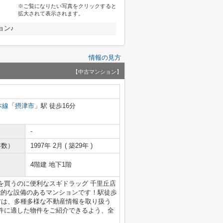
※ご覧になりたい写真をクリックすると
拡大されて表示されます。
ョン♪
情報の見方
【中古マンション】
本線
「
摂津市
」駅 徒歩16分
-
年数）
1997年 2月 ( 築29年 )
4階建 地下1階
を買うのに便利なスギドラッグ 千里丘店
能的な設備のあるマンションです！駅徒歩
方は、多種多様な不動産情報を取り扱う
件に適した物件をご紹介できるよう、全