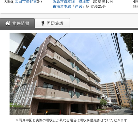
大阪府
吹田市
長野東
3-7
阪急京都本線
「
摂津市
」駅 徒歩16分
4
東海道本線
「
岸辺
」駅 徒歩25分
鉄
物件情報
周辺施設
※写真や図と実際の現状とが異なる場合は現状を優先させていただきます