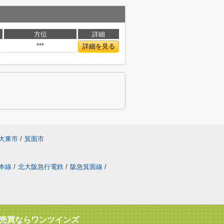
方位
詳細
***
詳細を見る
大東市
/
箕面市
本線
/
北大阪急行電鉄
/
阪急箕面線
/
売買ならワンツインズ