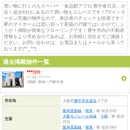
買い物に行くのもスーパー「食品館アプロ 豊中春日店」が
近く徒歩6分)にあるので買い物もスムーズです！TVインタ
ーホン完備の物件なので、来訪者のチェックも快適です！
夢のマイホームは思い切って新築の戸建てはいかがでしょ
うか！掃除が簡単なフローリングです！豊中市内の不動産
情報をより求めるのであれば、お気軽に当社までご連絡く
ださい。お問い合わせは、お電話またはメールから承って
おります(*^_^*)
過去掲載物件一覧
***
万円
*** /月 / *** / ***
2階建 / 新築一戸建/木造
所在地
大阪府
豊中市
永楽荘
３丁目
阪急箕面線
「
桜井
」駅 徒歩15分
大阪モノレール本線
「
少路
」駅 徒歩
交通
22分
阪急箕面線
「
牧落
」駅 徒歩19分