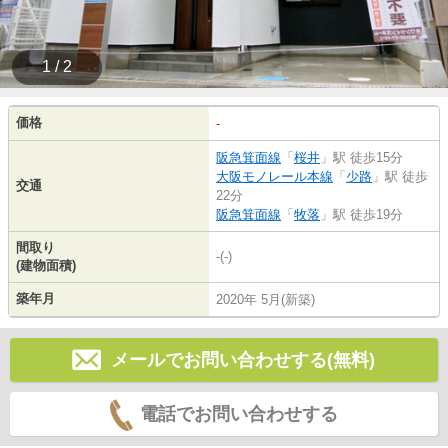
1 / 2
価格
-
阪急箕面線
「
桜井
」駅 徒歩15分
大阪モノレール本線
「
少路
」駅 徒歩
交通
22分
阪急箕面線
「
牧落
」駅 徒歩19分
間取り
-(-)
(建物面積)
築年月
2020年 5月(新築)
メールでお問い合わせする(無料)
電話でお問い合わせする