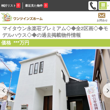
0
0
検討リスト
最近見た物件
お問合せ
マイタウン永楽荘プレミアム◇◆全2区画◇◆モ
デルハウス◇◆の過去掲載物件情報
価格
***
万円