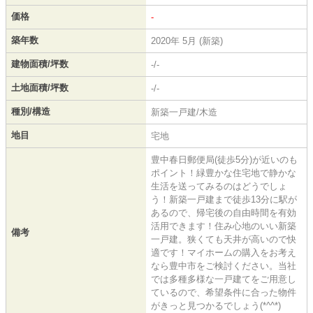
価格
-
築年数
2020年 5月 (新築)
建物面積/坪数
-/-
土地面積/坪数
-/-
種別/構造
新築一戸建/木造
地目
宅地
豊中春日郵便局(徒歩5分)が近いのも
ポイント！緑豊かな住宅地で静かな
生活を送ってみるのはどうでしょ
う！新築一戸建まで徒歩13分に駅が
あるので、帰宅後の自由時間を有効
活用できます！住み心地のいい新築
備考
一戸建。狭くても天井が高いので快
適です！マイホームの購入をお考え
なら豊中市をご検討ください。当社
では多種多様な一戸建てをご用意し
ているので、希望条件に合った物件
がきっと見つかるでしょう(*^^*)