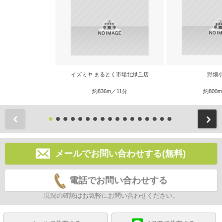
イズミヤ まるとく市場北緑丘店
野畑
約836m／11分
約800
前
メールでお問い合わせする(無料)
電話でお問い合わせする
現況の確認はお気軽にお問い合わせください。