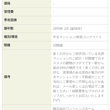
価格
-
管理費
-
専有面積
-
築年数
1970年 2月 (築56年)
種別/構造
中古マンション/鉄筋コンクリート
階建
10階建
多くの方からご好評頂いている北摂
マンションのご紹介！10階建てのオ
ススメの建物がコチラです！駅から
徒歩14分の物件です！多くの方に好
評な、清潔感のある室内が魅力の中
備考
古マンションです！不動産のことで
当社にご要望やご不明な点などがあ
れば、メール若しくはお電話でご連
絡ください！経験豊富なプロのスタ
ッフがしっかりとお応えいたします
(^o^)
株式会社ワンツインズホーム