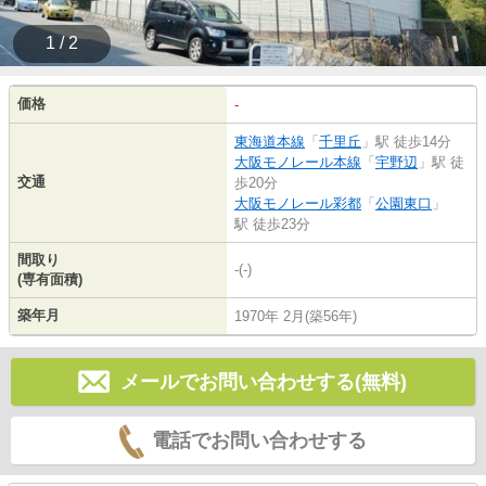
1 / 2
価格
-
東海道本線
「
千里丘
」駅 徒歩14分
大阪モノレール本線
「
宇野辺
」駅 徒
交通
歩20分
大阪モノレール彩都
「
公園東口
」
駅 徒歩23分
間取り
-(-)
(専有面積)
築年月
1970年 2月(築56年)
メールでお問い合わせする(無料)
電話でお問い合わせする