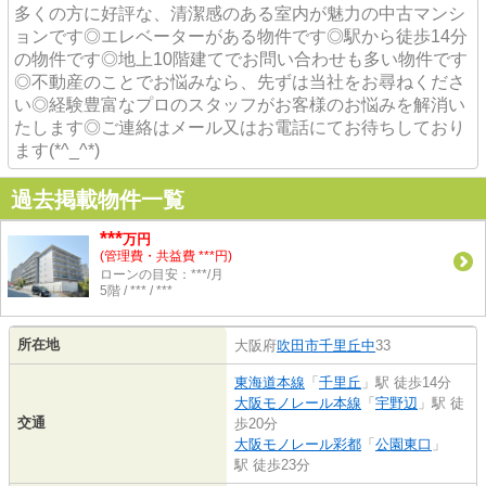
多くの方に好評な、清潔感のある室内が魅力の中古マンシ
ョンです◎エレベーターがある物件です◎駅から徒歩14分
の物件です◎地上10階建てでお問い合わせも多い物件です
◎不動産のことでお悩みなら、先ずは当社をお尋ねくださ
い◎経験豊富なプロのスタッフがお客様のお悩みを解消い
たします◎ご連絡はメール又はお電話にてお待ちしており
ます(*^_^*)
過去掲載物件一覧
***
万円
(管理費・共益費 ***円)
ローンの目安：***/月
5階 / *** / ***
所在地
大阪府
吹田市
千里丘中
33
東海道本線
「
千里丘
」駅 徒歩14分
大阪モノレール本線
「
宇野辺
」駅 徒
交通
歩20分
大阪モノレール彩都
「
公園東口
」
駅 徒歩23分