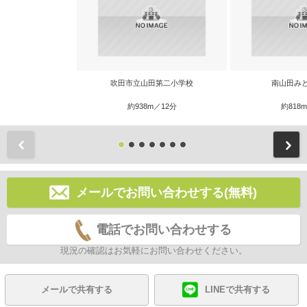
吹田市立山田第二小学校
南山田み
約938m／12分
約818
前
メールでお問い合わせする(無料)
電話でお問い合わせする
現況の確認はお気軽にお問い合わせください。
メールで共有する
LINEで共有する