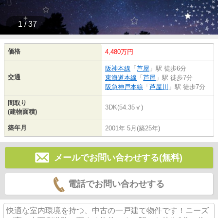
1 / 37
価格
4,480万円
阪神本線
「
芦屋
」駅 徒歩6分
交通
東海道本線
「
芦屋
」駅 徒歩7分
阪急神戸本線
「
芦屋川
」駅 徒歩7分
間取り
3DK(54.35㎡)
(建物面積)
築年月
2001年 5月(築25年)
メールでお問い合わせする(無料)
電話でお問い合わせする
快適な室内環境を持つ、中古の一戸建て物件です！ニーズ