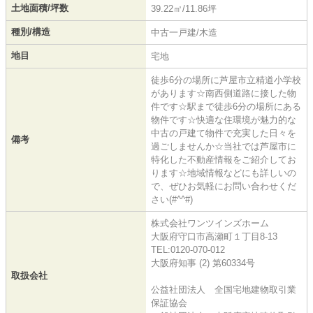
土地面積/坪数
39.22㎡/11.86坪
種別/構造
中古一戸建/木造
地目
宅地
徒歩6分の場所に芦屋市立精道小学校
があります☆南西側道路に接した物
件です☆駅まで徒歩6分の場所にある
物件です☆快適な住環境が魅力的な
中古の戸建て物件で充実した日々を
備考
過ごしませんか☆当社では芦屋市に
特化した不動産情報をご紹介してお
ります☆地域情報などにも詳しいの
で、ぜひお気軽にお問い合わせくだ
さい(#^^#)
株式会社ワンツインズホーム
大阪府守口市高瀬町１丁目8-13
TEL:0120-070-012
大阪府知事 (2) 第60334号
取扱会社
公益社団法人 全国宅地建物取引業
保証協会