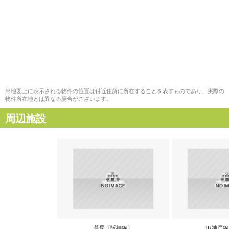
※地図上に表示される物件の位置は付近住所に所在することを表すものであり、実際の
物件所在地とは異なる場合がございます。
周辺施設
芦屋〔阪神線〕
JR神戸