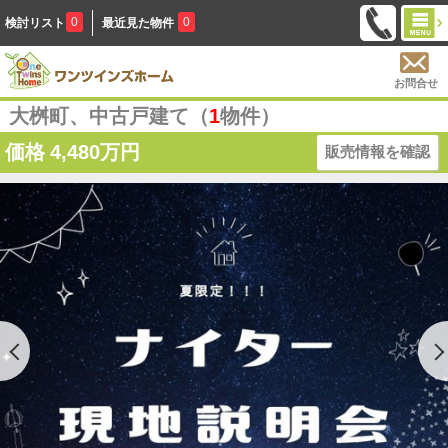
0
0
検討リスト
最近見た物件
お問合せ
大桝町、中古戸建て（
1
物件）
価格
4,480万円
販売情報を確認