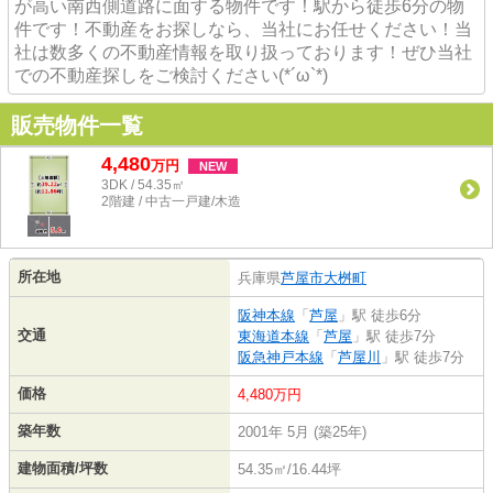
が高い南西側道路に面する物件です！駅から徒歩6分の物
件です！不動産をお探しなら、当社にお任せください！当
社は数多くの不動産情報を取り扱っております！ぜひ当社
での不動産探しをご検討ください(*´ω`*)
販売物件一覧
4,480
万
円
NEW
3DK / 54.35㎡
2階建 / 中古一戸建/木造
所在地
兵庫県
芦屋市
大桝町
阪神本線
「
芦屋
」駅 徒歩6分
交通
東海道本線
「
芦屋
」駅 徒歩7分
阪急神戸本線
「
芦屋川
」駅 徒歩7分
価格
4,480万円
築年数
2001年 5月 (築25年)
建物面積/坪数
54.35㎡/16.44坪