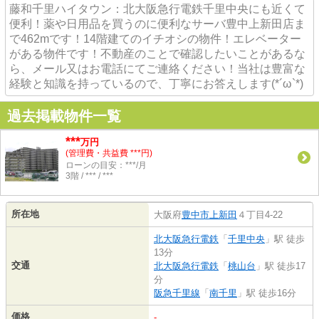
藤和千里ハイタウン：北大阪急行電鉄千里中央にも近くて
便利！薬や日用品を買うのに便利なサーバ豊中上新田店ま
で462mです！14階建てのイチオシの物件！エレベーター
がある物件です！不動産のことで確認したいことがあるな
ら、メール又はお電話にてご連絡ください！当社は豊富な
経験と知識を持っているので、丁寧にお答えします(*´ω`*)
過去掲載物件一覧
***
万円
(管理費・共益費 ***円)
ローンの目安：***/月
3階 / *** / ***
所在地
大阪府
豊中市
上新田
４丁目4-22
北大阪急行電鉄
「
千里中央
」駅 徒歩
13分
交通
北大阪急行電鉄
「
桃山台
」駅 徒歩17
分
阪急千里線
「
南千里
」駅 徒歩16分
価格
-