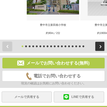
豊中市立新田南小学校
豊中市立
約90m／2分
約1900
前
メールでお問い合わせする(無料)
電話でお問い合わせする
現況の確認はお気軽にお問い合わせください。
メールで共有する
LINEで共有する