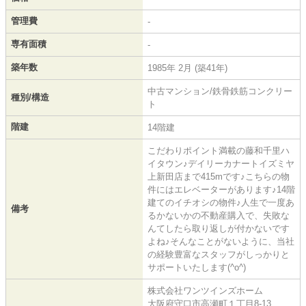
管理費
-
専有面積
-
築年数
1985年 2月 (築41年)
中古マンション/鉄骨鉄筋コンクリー
種別/構造
ト
階建
14階建
こだわりポイント満載の藤和千里ハ
イタウン♪デイリーカナートイズミヤ
上新田店まで415mです♪こちらの物
件にはエレベーターがあります♪14階
建てのイチオシの物件♪人生で一度あ
備考
るかないかの不動産購入で、失敗な
んてしたら取り返しが付かないです
よね♪そんなことがないように、当社
の経験豊富なスタッフがしっかりと
サポートいたします(^o^)
株式会社ワンツインズホーム
大阪府守口市高瀬町１丁目8-13