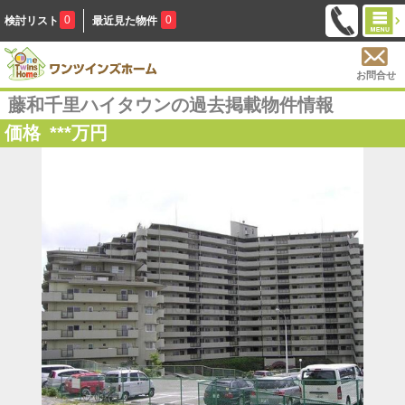
0
0
検討リスト
最近見た物件
お問合せ
藤和千里ハイタウンの過去掲載物件情報
価格
***
万円