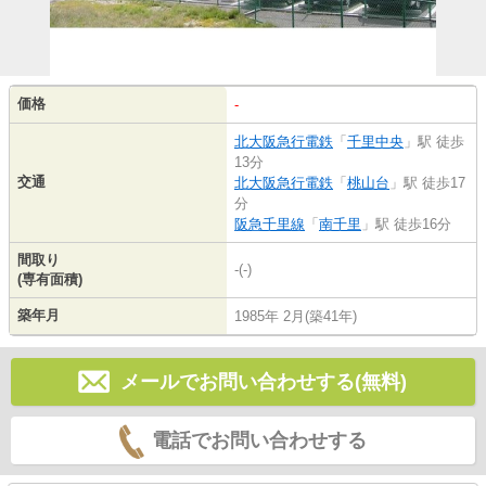
価格
-
北大阪急行電鉄
「
千里中央
」駅 徒歩
13分
交通
北大阪急行電鉄
「
桃山台
」駅 徒歩17
分
阪急千里線
「
南千里
」駅 徒歩16分
間取り
-(-)
(専有面積)
築年月
1985年 2月(築41年)
メールでお問い合わせする(無料)
電話でお問い合わせする