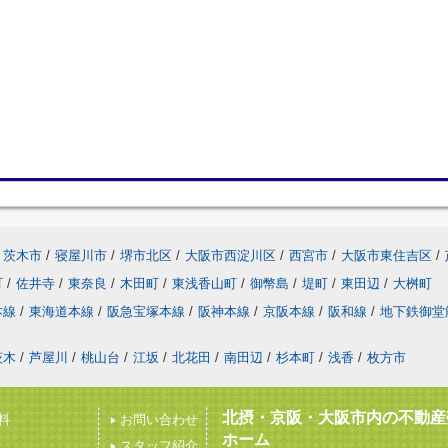
茨木市
/
寝屋川市
/
堺市北区
/
大阪市西淀川区
/
西宮市
/
大阪市東住吉区
/
町
/
佐井寺
/
東奈良
/
木田町
/
東浅香山町
/
御幣島
/
堤町
/
東田辺
/
大桝町
本線
/
東海道本線
/
阪急宝塚本線
/
阪神本線
/
京阪本線
/
阪和線
/
地下鉄御堂
茨木
/
芦屋川
/
桃山台
/
江坂
/
北花田
/
南田辺
/
杉本町
/
浅香
/
枚方市
北摂・京阪・大阪市内の不動産
料
お問い合わせ
ホーム
スタッフ紹介