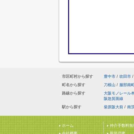
市区町村から探す
豊中市
/
吹田市
/
町名から探す
刀根山
/
服部南
路線から探す
大阪モノレール
阪急箕面線
駅から探す
柴原阪大前
/
南
ホーム
仲介手数料無
会社概要
新築戸建