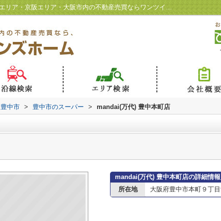
mandai(万代) 豊中本町店情報ページ｜北摂エリア・京阪エリア・大阪市内の不動産売買ならワンツインズホーム
豊中市
>
豊中市のスーパー
>
mandai(万代) 豊中本町店
mandai(万代) 豊中本町店の詳細情報
所在地
大阪府豊中市本町９丁目9