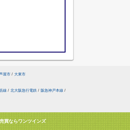
芦屋市
/
大東市
筋線
/
北大阪急行電鉄
/
阪急神戸本線
/
売買ならワンツインズ