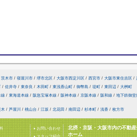
茨木市
/
寝屋川市
/
堺市北区
/
大阪市西淀川区
/
西宮市
/
大阪市東住吉区
/
町
/
佐井寺
/
東奈良
/
木田町
/
東浅香山町
/
御幣島
/
堤町
/
東田辺
/
大桝町
本線
/
東海道本線
/
阪急宝塚本線
/
阪神本線
/
京阪本線
/
阪和線
/
地下鉄御堂
茨木
/
芦屋川
/
桃山台
/
江坂
/
北花田
/
南田辺
/
杉本町
/
浅香
/
枚方市
北摂・京阪・大阪市内の不動産
料
お問い合わせ
ホーム
スタッフ紹介