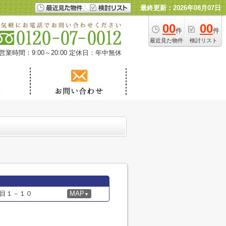
最終更新：2026年08月07日
00
00
件
件
最近見た物件
検討リスト
営業時間：9:00～20:00
定休日：年中無休
目１－１０
MAP
▼