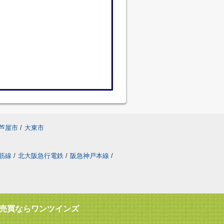
芦屋市
/
大東市
筋線
/
北大阪急行電鉄
/
阪急神戸本線
/
売買ならワンツインズ