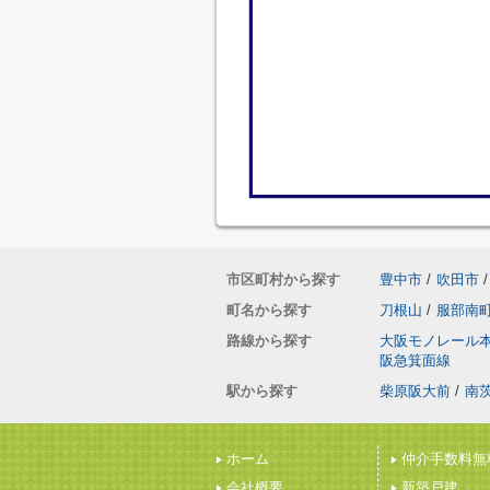
市区町村から探す
豊中市
/
吹田市
/
町名から探す
刀根山
/
服部南
路線から探す
大阪モノレール
阪急箕面線
駅から探す
柴原阪大前
/
南
ホーム
仲介手数料無
会社概要
新築戸建