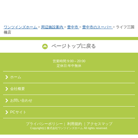
ワンツインズホーム
>
周辺施設案内
>
豊中市
>
豊中市のスーパー
>
ライフ三国
橋店
ページトップに戻る
営業時間:9:00～20:00
定休日:年中無休
ホーム
会社概要
お問い合わせ
PCサイト
プライバシーポリシー
利用規約
｜アクセスマップ
｜
Copyright(c) 株式会社ワンツインズホーム All rights reserved.