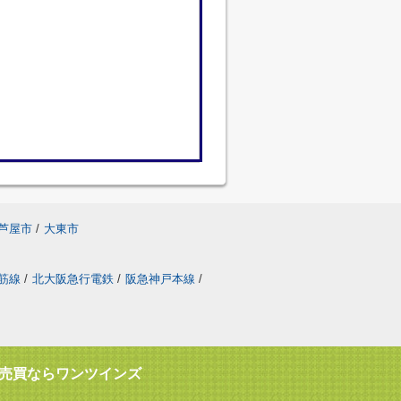
芦屋市
/
大東市
筋線
/
北大阪急行電鉄
/
阪急神戸本線
/
売買ならワンツインズ