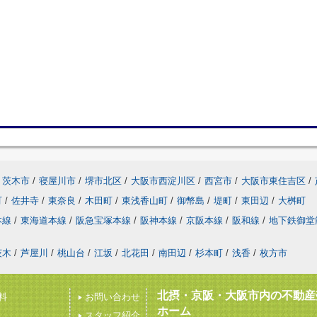
茨木市
/
寝屋川市
/
堺市北区
/
大阪市西淀川区
/
西宮市
/
大阪市東住吉区
/
町
/
佐井寺
/
東奈良
/
木田町
/
東浅香山町
/
御幣島
/
堤町
/
東田辺
/
大桝町
本線
/
東海道本線
/
阪急宝塚本線
/
阪神本線
/
京阪本線
/
阪和線
/
地下鉄御堂
茨木
/
芦屋川
/
桃山台
/
江坂
/
北花田
/
南田辺
/
杉本町
/
浅香
/
枚方市
北摂・京阪・大阪市内の不動産
料
お問い合わせ
ホーム
スタッフ紹介