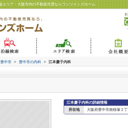
阪エリア・大阪市内の不動産売買ならワンツインズホーム
豊中市
>
豊中市の内科
>
江本慶子内科
江本慶子内科の詳細情報
所在地
大阪府豊中市南桜塚２丁