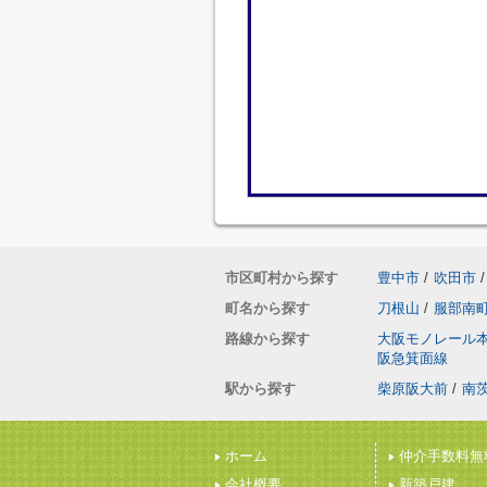
市区町村から探す
豊中市
/
吹田市
/
町名から探す
刀根山
/
服部南
路線から探す
大阪モノレール
阪急箕面線
駅から探す
柴原阪大前
/
南
ホーム
仲介手数料無
会社概要
新築戸建