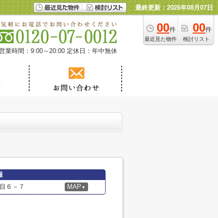
最終更新：2026年08月07日
00
00
件
件
最近見た物件
検討リスト
営業時間：9:00～20:00
定休日：年中無休
報
目６－７
MAP
▼