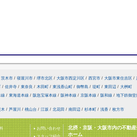
茨木市
/
寝屋川市
/
堺市北区
/
大阪市西淀川区
/
西宮市
/
大阪市東住吉区
/
町
/
佐井寺
/
東奈良
/
木田町
/
東浅香山町
/
御幣島
/
堤町
/
東田辺
/
大桝町
本線
/
東海道本線
/
阪急宝塚本線
/
阪神本線
/
京阪本線
/
阪和線
/
地下鉄御堂
茨木
/
芦屋川
/
桃山台
/
江坂
/
北花田
/
南田辺
/
杉本町
/
浅香
/
枚方市
北摂・京阪・大阪市内の不動産
料
お問い合わせ
ホーム
スタッフ紹介