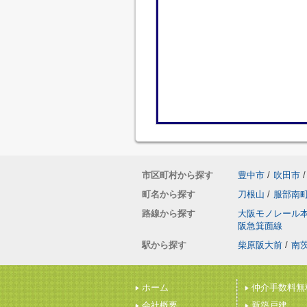
市区町村から探す
豊中市
/
吹田市
/
町名から探す
刀根山
/
服部南
路線から探す
大阪モノレール
阪急箕面線
駅から探す
柴原阪大前
/
南
ホーム
仲介手数料無
会社概要
新築戸建