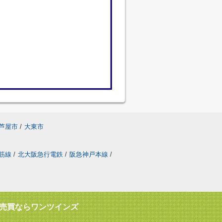
芦屋市
/
大東市
筋線
/
北大阪急行電鉄
/
阪急神戸本線
/
売買ならワンツインズ