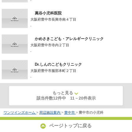
-
萬谷小児科医院
大阪府豊中市長興寺南４丁目
-
かめさきこども・アレルギークリニック
大阪府豊中市寺内２丁目
-
Dr.しんのこどもクリニック
大阪府豊中市服部本町２丁目
-
もっと見る
該当件数12件中
11
－
20
件表示
ワンツインズホーム
>
周辺施設案内
>
豊中市
>
豊中市の小児科
ページトップに戻る