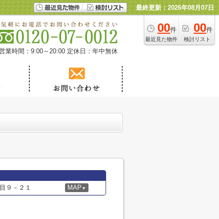
最終更新：2026年08月07日
00
00
件
件
最近見た物件
検討リスト
営業時間：9:00～20:00
定休日：年中無休
目９－２１
MAP
▼