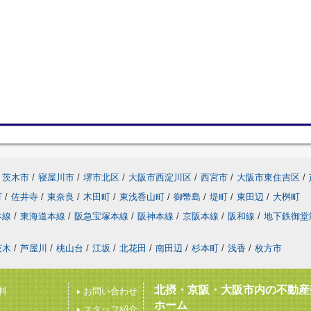
茨木市
/
寝屋川市
/
堺市北区
/
大阪市西淀川区
/
西宮市
/
大阪市東住吉区
/
町
/
佐井寺
/
東奈良
/
木田町
/
東浅香山町
/
御幣島
/
堤町
/
東田辺
/
大桝町
本線
/
東海道本線
/
阪急宝塚本線
/
阪神本線
/
京阪本線
/
阪和線
/
地下鉄御堂
茨木
/
芦屋川
/
桃山台
/
江坂
/
北花田
/
南田辺
/
杉本町
/
浅香
/
枚方市
北摂・京阪・大阪市内の不動産
料
お問い合わせ
ホーム
スタッフ紹介