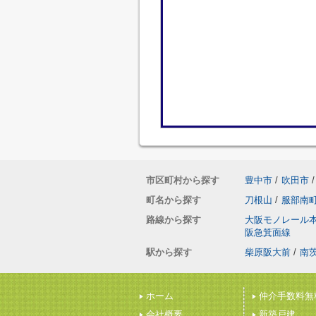
市区町村から探す
豊中市
/
吹田市
/
町名から探す
刀根山
/
服部南
路線から探す
大阪モノレール
阪急箕面線
駅から探す
柴原阪大前
/
南
ホーム
仲介手数料無
会社概要
新築戸建