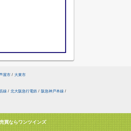
芦屋市
/
大東市
筋線
/
北大阪急行電鉄
/
阪急神戸本線
/
売買ならワンツインズ