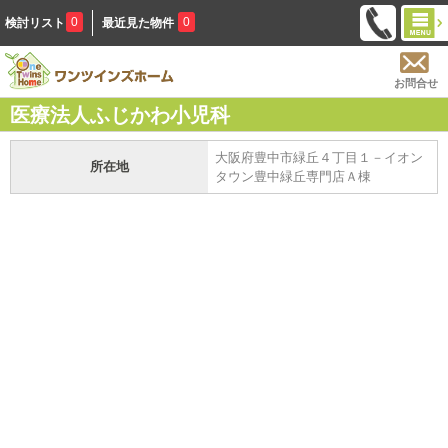
0
0
検討リスト
最近見た物件
お問合せ
医療法人ふじかわ小児科
大阪府豊中市緑丘４丁目１－イオン
所在地
タウン豊中緑丘専門店Ａ棟