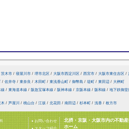
茨木市
/
寝屋川市
/
堺市北区
/
大阪市西淀川区
/
西宮市
/
大阪市東住吉区
/
町
/
佐井寺
/
東奈良
/
木田町
/
東浅香山町
/
御幣島
/
堤町
/
東田辺
/
大桝町
本線
/
東海道本線
/
阪急宝塚本線
/
阪神本線
/
京阪本線
/
阪和線
/
地下鉄御堂
茨木
/
芦屋川
/
桃山台
/
江坂
/
北花田
/
南田辺
/
杉本町
/
浅香
/
枚方市
北摂・京阪・大阪市内の不動産
料
お問い合わせ
ホーム
スタッフ紹介