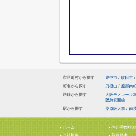
市区町村から探す
豊中市
/
吹田市
/
町名から探す
刀根山
/
服部南
路線から探す
大阪モノレール
阪急箕面線
駅から探す
柴原阪大前
/
南
ホーム
仲介手数料無
会社概要
新築戸建