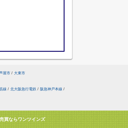
芦屋市
/
大東市
筋線
/
北大阪急行電鉄
/
阪急神戸本線
/
売買ならワンツインズ