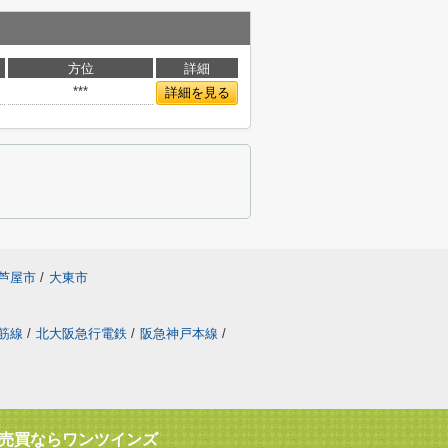
方位
詳細
***
詳細を見る
芦屋市
/
大東市
筋線
/
北大阪急行電鉄
/
阪急神戸本線
/
売買ならワンツインズ