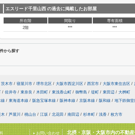
エスリード千里山西
の過去に掲載したお部屋
所在階
間取り
専有面積
2階
***
***
件から探す
茨木市
/
寝屋川市
/
堺市北区
/
大阪市西淀川区
/
西宮市
/
大阪市東住吉区
/
町
/
佐井寺
/
東奈良
/
木田町
/
東浅香山町
/
御幣島
/
堤町
/
東田辺
/
大桝町
本線
/
東海道本線
/
阪急宝塚本線
/
阪神本線
/
京阪本線
/
阪和線
/
地下鉄御堂
茨木
/
芦屋川
/
桃山台
/
江坂
/
北花田
/
南田辺
/
杉本町
/
浅香
/
枚方市
北摂・京阪・大阪市内の不動産
料
お問い合わせ