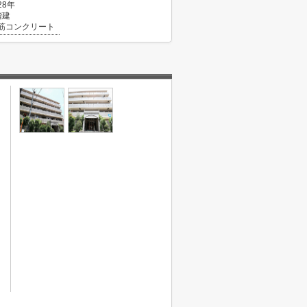
28年
階建
筋コンクリート