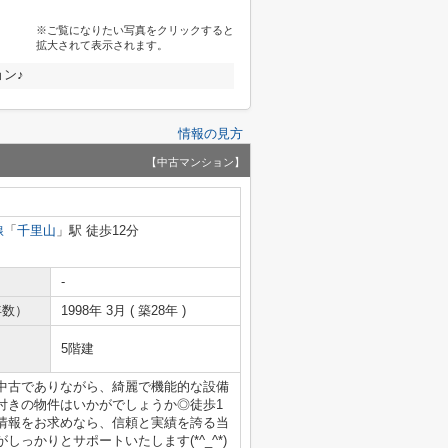
※ご覧になりたい写真をクリックすると
拡大されて表示されます。
ン♪
情報の見方
【中古マンション】
線
「
千里山
」駅 徒歩12分
-
年数）
1998年 3月 ( 築28年 )
5階建
中古でありながら、綺麗で機能的な設備
付きの物件はいかがでしょうか◎徒歩1
情報をお求めなら、信頼と実績を誇る当
っかりとサポートいたします(*^_^*)