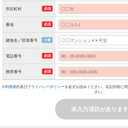
市区町村
必須
番地
必須
建物名／部屋番号
任意
電話番号
必須
携帯番号
必須
※
利用規約
及び
プライバシーポリシー
を必ずお読みください。左記内容に同
さい。
未入力項目がありま