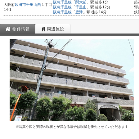
阪急千里線
「
関大前
」駅 徒歩1分
築
大阪府
吹田市
千里山西
１丁目
阪急千里線
「
千里山
」駅 徒歩12分
5
14-1
阪急千里線
「
豊津
」駅 徒歩14分
鉄
物件情報
周辺施設
※写真や図と実際の現状とが異なる場合は現状を優先させていただきます