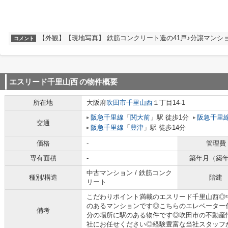
【外観】【現地写真】 鉄筋コンクリート造の41戸♪分譲マンショ
コメント
エスリード千里山西
の物件概要
所在地
大阪府
吹田市
千里山西
１丁目14-1
阪急千里線
「
関大前
」駅 徒歩1分
阪急千里
交通
阪急千里線
「
豊津
」駅 徒歩14分
価格
-
管理費
専有面積
-
築年月（築
中古マンション / 鉄筋コンク
種別/構造
階建
リート
こだわりポイント満載のエスリード千里山西◎
のあるマンションです◎こちらのエレベーター
備考
分の場所に駅のある物件です◎吹田市の不動産
社にお任せください◎経験豊富な当社スタッフがし