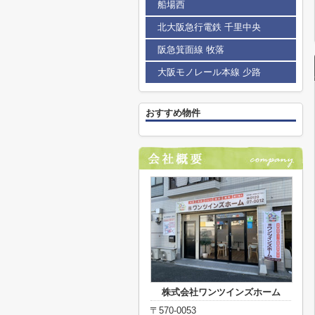
船場西
北大阪急行電鉄 千里中央
阪急箕面線 牧落
大阪モノレール本線 少路
おすすめ物件
株式会社ワンツインズホーム
〒570-0053