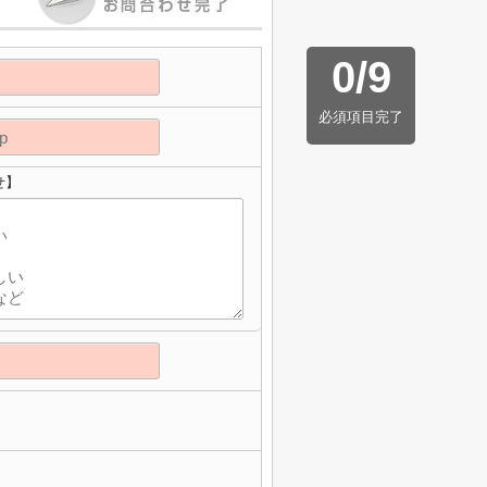
0
/
9
必須項目完了
せ】