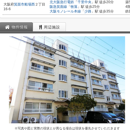
北大阪急行電鉄
「
千里中央
」駅 徒歩20分
築
大阪府
箕面市
船場西
２丁目
阪急箕面線
「
牧落
」駅 徒歩25分
4
16-6
大阪モノレール本線
「
少路
」駅 徒歩35分
鉄
物件情報
周辺施設
※写真や図と実際の現状とが異なる場合は現状を優先させていただきます