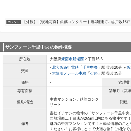
【外観】【現地写真】鉄筋コンクリート造4階建て♪ 総戸数16戸
コメント
サンフォーレ千里中央
の物件概要
所在地
大阪府
箕面市
船場西
２丁目16-6
北大阪急行電鉄
「
千里中央
」駅 徒歩20分
阪
交通
大阪モノレール本線
「
少路
」駅 徒歩35分
価格
-
管理費
専有面積
-
築年月（築
中古マンション / 鉄筋コンク
種別/構造
階建
リート
当社イチオシの物件の「サンフォーレ千里中央
面船場西二丁目店が265m以内にある物件です
備考
魅力の中古マンションです！不動産情報のこと
ください！お客様にとって快適な物件ご紹介で