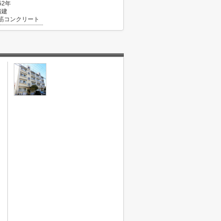
52年
階建
筋コンクリート