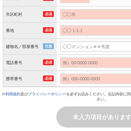
市区町村
必須
番地
必須
建物名／部屋番号
任意
電話番号
必須
携帯番号
必須
※
利用規約
及び
プライバシーポリシー
を必ずお読みください。左記内容に同
さい。
未入力項目がありま