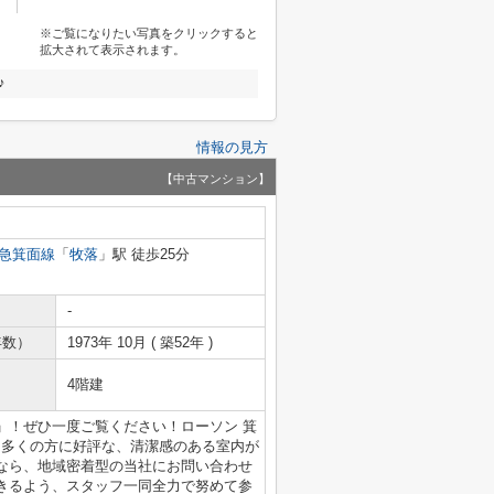
※ご覧になりたい写真をクリックすると
拡大されて表示されます。
♪
情報の見方
【中古マンション】
急箕面線
「
牧落
」駅 徒歩25分
-
年数）
1973年 10月 ( 築52年 )
4階建
」！ぜひ一度ご覧ください！ローソン 箕
！多くの方に好評な、清潔感のある室内が
なら、地域密着型の当社にお問い合わせ
きるよう、スタッフ一同全力で努めて参