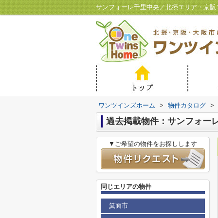
サンフォーレ千里中央／北摂エリア・京阪
ワンツインズホーム
>
物件カタログ
>
過去掲載物件：サンフォー
▼ご希望の物件をお探しします
同じエリアの物件
箕面市