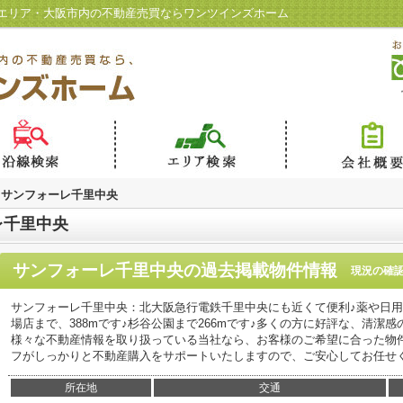
エリア・大阪市内の不動産売買ならワンツインズホーム
サンフォーレ千里中央
レ千里中央
サンフォーレ千里中央
の過去掲載物件情報
現況の確
サンフォーレ千里中央：北大阪急行電鉄千里中央にも近くて便利♪薬や日用
場店まで、388mです♪杉谷公園まで266mです♪多くの方に好評な、清潔
様々な不動産情報を取り扱っている当社なら、お客様のご希望に合った物
フがしっかりと不動産購入をサポートいたしますので、ご安心してお任せください
所在地
交通