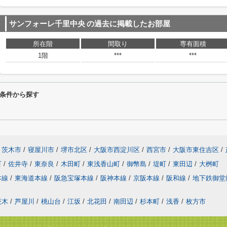
サンフォーレ千里中央
の過去に掲載したお部屋
所在階
間取り
専有面積
1階
***
***
条件から探す
茨木市
/
寝屋川市
/
堺市北区
/
大阪市西淀川区
/
西宮市
/
大阪市東住吉区
/
町
/
佐井寺
/
東奈良
/
木田町
/
東浅香山町
/
御幣島
/
堤町
/
東田辺
/
大桝町
本線
/
東海道本線
/
阪急宝塚本線
/
阪神本線
/
京阪本線
/
阪和線
/
地下鉄御堂
茨木
/
芦屋川
/
桃山台
/
江坂
/
北花田
/
南田辺
/
杉本町
/
浅香
/
枚方市