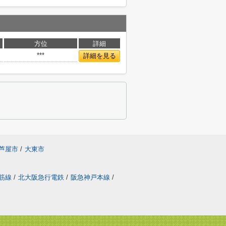
方位
詳細
***
詳細を見る
芦屋市
/
大東市
筋線
/
北大阪急行電鉄
/
阪急神戸本線
/