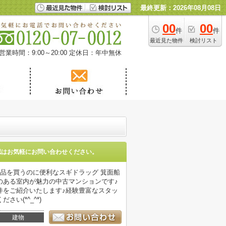
最終更新：2026年08月08日
00
00
件
件
最近見た物件
検討リスト
営業時間：9:00～20:00
定休日：年中無休
認はお気軽にお問い合わせください。
品を買うのに便利なスギドラッグ 箕面船
感のある室内が魅力の中古マンションです♪
件をご紹介いたします♪経験豊富なスタッ
(*^_^*)
建物