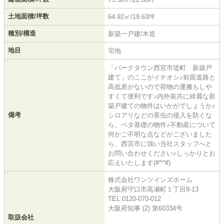
土地面積/坪数
64.92㎡/19.63坪
種別/構造
新築一戸建/木造
地目
宅地
「パークタウン西宮市堤町 新築戸
建て」のここがイチオシ♪前面道路と
高低差がないので荷物の運搬もしや
すくて便利です♪内外装共に綺麗な新
築戸建ての物件はいかがでしょうか♪
備考
シロアリなどの害虫の侵入を防ぐな
ら、ベタ基礎の物件♪不動産について
何かご不明な点などがございました
ら、西宮市に強い当社スタッフへと
お問い合わせください♪しっかりとお
応えいたします(#^^#)
株式会社ワンツインズホーム
大阪府守口市高瀬町１丁目8-13
TEL:0120-070-012
大阪府知事 (2) 第60334号
取扱会社