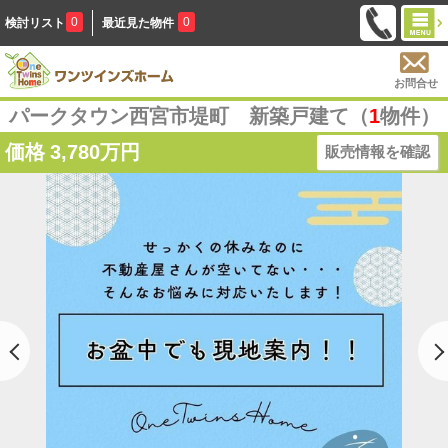
0
0
検討リスト
最近見た物件
お問合せ
パークタウン西宮市堤町 新築戸建て（
1
物件）
価格
3,780万円
販売情報を確認