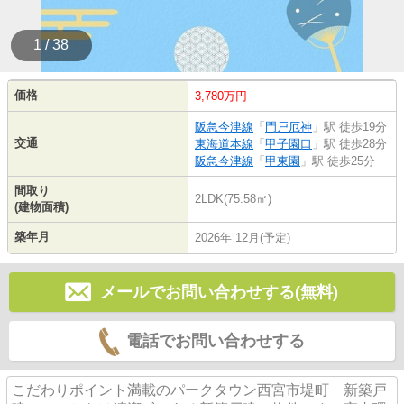
1 / 38
価格
3,780万円
阪急今津線
「
門戸厄神
」駅 徒歩19分
交通
東海道本線
「
甲子園口
」駅 徒歩28分
阪急今津線
「
甲東園
」駅 徒歩25分
間取り
2LDK(75.58㎡)
(建物面積)
築年月
2026年 12月(予定)
メールでお問い合わせする(無料)
電話でお問い合わせする
こだわりポイント満載のパークタウン西宮市堤町 新築戸