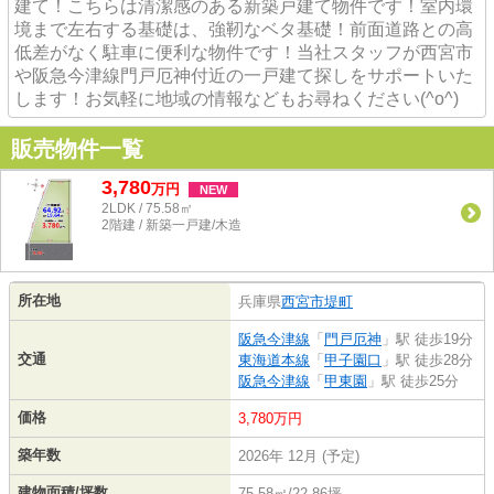
建て！こちらは清潔感のある新築戸建て物件です！室内環
境まで左右する基礎は、強靭なベタ基礎！前面道路との高
低差がなく駐車に便利な物件です！当社スタッフが西宮市
や阪急今津線門戸厄神付近の一戸建て探しをサポートいた
します！お気軽に地域の情報などもお尋ねください(^o^)
販売物件一覧
3,780
万
円
NEW
2LDK / 75.58㎡
2階建 / 新築一戸建/木造
所在地
兵庫県
西宮市
堤町
阪急今津線
「
門戸厄神
」駅 徒歩19分
交通
東海道本線
「
甲子園口
」駅 徒歩28分
阪急今津線
「
甲東園
」駅 徒歩25分
価格
3,780万円
築年数
2026年 12月 (予定)
建物面積/坪数
75.58㎡/22.86坪