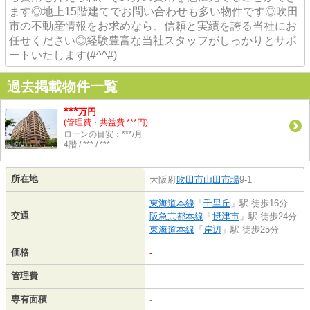
ます◎地上15階建てでお問い合わせも多い物件です◎吹田
市の不動産情報をお求めなら、信頼と実績を誇る当社にお
任せください◎経験豊富な当社スタッフがしっかりとサポ
ートいたします(#^^#)
過去掲載物件一覧
***
万円
(管理費・共益費 ***円)
ローンの目安：***/月
4階 / *** / ***
所在地
大阪府
吹田市
山田市場
9-1
東海道本線
「
千里丘
」駅 徒歩16分
交通
阪急京都本線
「
摂津市
」駅 徒歩24分
東海道本線
「
岸辺
」駅 徒歩25分
価格
-
管理費
-
専有面積
-