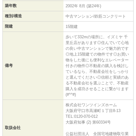
築年数
2002年 8月 (築24年)
種別/構造
中古マンション/鉄筋コンクリート
階建
15階建
歩いて332mの場所に、イズミヤ 千
里丘店があります◎住んでいて心地
の良い中古マンションで魅力的です
◎地上15階建ての物件です◎お買い
物をした後にも便利なエレベーター
備考
付きの物件◎不動産の購入を検討し
ているなら、不動産会社をしっかり
と選んでください◎信頼と実績のあ
る不動産会社を選ぶことで、不動産
購入を成功させることに繋がります
(#^^#)
株式会社ワンツインズホーム
大阪府守口市高瀬町１丁目8-13
TEL:0120-070-012
大阪府知事 (2) 第60334号
取扱会社
公益社団法人 全国宅地建物取引業