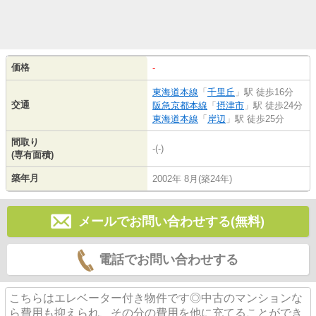
価格
-
東海道本線
「
千里丘
」駅 徒歩16分
交通
阪急京都本線
「
摂津市
」駅 徒歩24分
東海道本線
「
岸辺
」駅 徒歩25分
間取り
-(-)
(専有面積)
築年月
2002年 8月(築24年)
メールでお問い合わせする(無料)
電話でお問い合わせする
こちらはエレベーター付き物件です◎中古のマンションな
ら費用も抑えられ、その分の費用を他に充てることができ