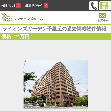
0
0
検討リスト
最近見た物件
お問合せ
ライオンズガーデン千里丘の過去掲載物件情報
価格
***
万円