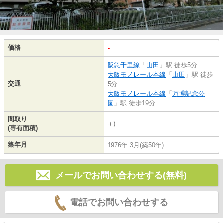
価格
-
阪急千里線
「
山田
」駅 徒歩5分
大阪モノレール本線
「
山田
」駅 徒歩
交通
5分
大阪モノレール本線
「
万博記念公
園
」駅 徒歩19分
間取り
-(-)
(専有面積)
築年月
1976年 3月(築50年)
メールでお問い合わせする(無料)
電話でお問い合わせする