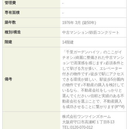
管理費
-
専有面積
-
築年数
1976年 3月 (築50年)
種別/構造
中古マンション/鉄筋コンクリート
階建
14階建
「千里ガーデンハイツ」のここがイ
チオシ♪綺麗に整備された中古マンシ
ョンで清潔感を感じます♪必須条件と
して挙げる方が多い、エレベーター
付きの物件です♪徒歩で駅にアクセス
備考
できる環境が嬉しい、駅徒歩5分圏内
の物件です♪不動産の購入を検討して
いるなら、不動産会社をしっかりと
選んでください♪信頼と実績のある不
動産会社を選ぶことで、不動産購入
を成功させることに繋がります(#^^#)
株式会社ワンツインズホーム
大阪府守口市高瀬町１丁目8-13
TEL:0120-070-012