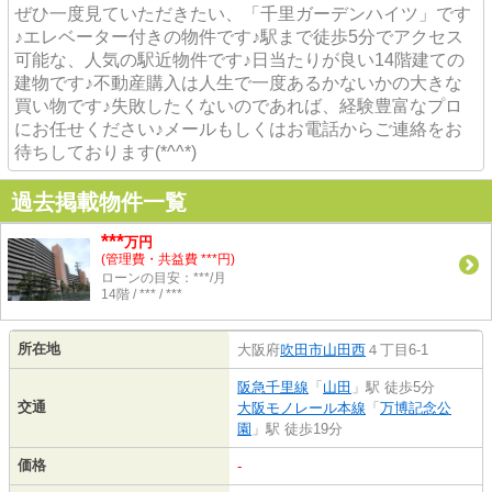
ぜひ一度見ていただきたい、「千里ガーデンハイツ」です
♪エレベーター付きの物件です♪駅まで徒歩5分でアクセス
可能な、人気の駅近物件です♪日当たりが良い14階建ての
建物です♪不動産購入は人生で一度あるかないかの大きな
買い物です♪失敗したくないのであれば、経験豊富なプロ
にお任せください♪メールもしくはお電話からご連絡をお
待ちしております(*^^*)
過去掲載物件一覧
***
万円
(管理費・共益費 ***円)
ローンの目安：***/月
14階 / *** / ***
所在地
大阪府
吹田市
山田西
４丁目6-1
阪急千里線
「
山田
」駅 徒歩5分
交通
大阪モノレール本線
「
万博記念公
園
」駅 徒歩19分
価格
-