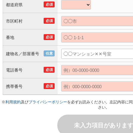
都道府県
必須
市区町村
必須
番地
必須
建物名／部屋番号
任意
電話番号
必須
携帯番号
必須
※
利用規約
及び
プライバシーポリシー
を必ずお読みください。左記内容に同
さい。
未入力項目がありま