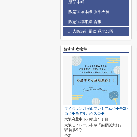
服部本町
阪急宝塚本線 服部天神
阪急宝塚本線 曽根
北大阪急行電鉄 緑地公園
おすすめ物件
マイタウン刀根山プレミアム◇◆全2区
画◇◆モデルハウス◇◆
大阪府豊中市刀根山１丁目
大阪モノレール本線「柴原阪大前」
駅 徒歩9分
予定