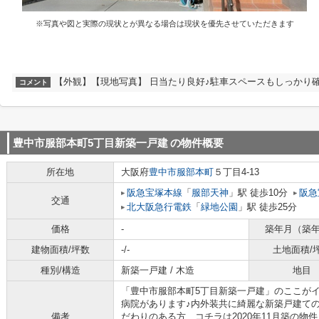
※写真や図と実際の現状とが異なる場合は現状を優先させていただきます
【外観】【現地写真】 日当たり良好♪駐車スペースもしっかり確
コメント
豊中市服部本町5丁目新築一戸建
の物件概要
所在地
大阪府
豊中市
服部本町
５丁目4-13
阪急宝塚本線
「
服部天神
」駅 徒歩10分
阪急
交通
北大阪急行電鉄
「
緑地公園
」駅 徒歩25分
価格
-
築年月（築
建物面積/坪数
-/-
土地面積/
種別/構造
新築一戸建 / 木造
地目
「豊中市服部本町5丁目新築一戸建」のここがイ
病院があります♪内外装共に綺麗な新築戸建て
備考
だわりのある方、コチラは2020年11月築の物