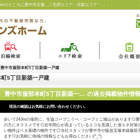
豊中市服部本町5丁目新築一戸建 家から244mのところに豊中市立服...／北摂エリア・京阪エリア・大阪市内の不動産売買ならワンツインズホーム
豊中市服部本町5丁目新築一戸建
町5丁目新築一戸建
豊中市服部本町5丁目新築一戸建
の過去掲載物件情
現況の確認はお気軽にお問い合わせください。
歩いて243mの場所に、生協コープこうべ・コープミニ城山があります◎豊
の方にオススメです◎近年関心が高まっているエコを意識した省エネ対策
い物件はベタ基礎の物件です◎当社スタッフが豊中市や阪急宝塚本線服部
ます◎お気軽に地域の情報などもお尋ねください(^_^)