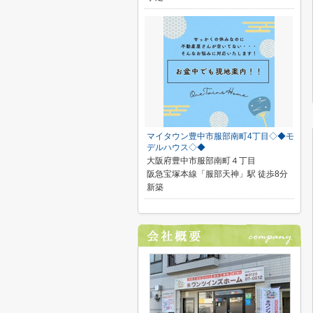
マイタウン豊中市服部南町4丁目◇◆モ
デルハウス◇◆
大阪府豊中市服部南町４丁目
阪急宝塚本線「服部天神」駅 徒歩8分
新築