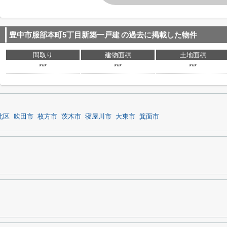
豊中市服部本町5丁目新築一戸建
の過去に掲載した物件
間取り
建物面積
土地面積
***
***
***
北区
吹田市
枚方市
茨木市
寝屋川市
大東市
箕面市