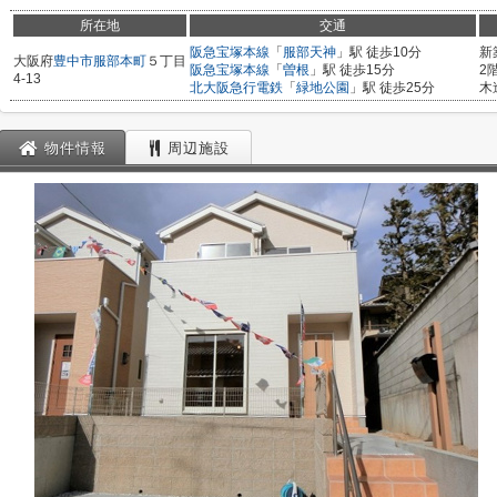
所在地
交通
阪急宝塚本線
「
服部天神
」駅 徒歩10分
新
大阪府
豊中市
服部本町
５丁目
阪急宝塚本線
「
曽根
」駅 徒歩15分
2
4-13
北大阪急行電鉄
「
緑地公園
」駅 徒歩25分
木
物件情報
周辺施設