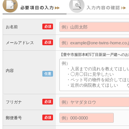
お名前
必須
メールアドレス
必須
【豊中市服部本町5丁目新築一戸建への
内容
任意
フリガナ
必須
郵便番号
必須