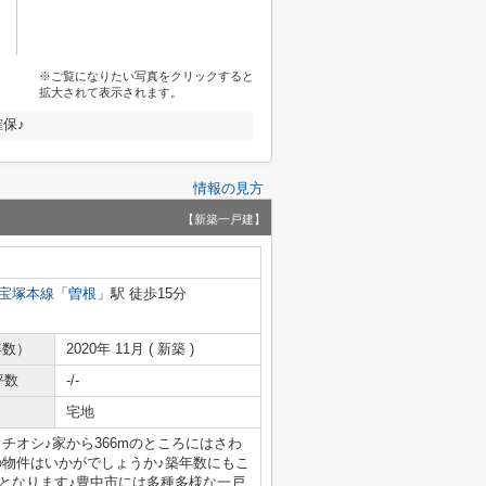
※ご覧になりたい写真をクリックすると
拡大されて表示されます。
保♪
情報の見方
【新築一戸建】
宝塚本線
「
曽根
」駅 徒歩15分
年数）
2020年 11月 ( 新築 )
坪数
-/-
宅地
チオシ♪家から366mのところにはさわ
の物件はいかがでしょうか♪築年数にもこ
件となります♪豊中市には多種多様な一戸