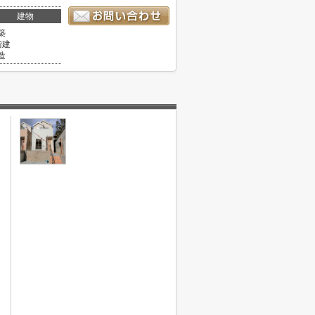
建物
築
階建
造