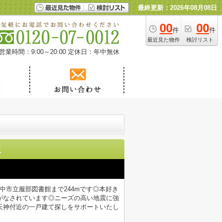
最終更新：2026年08月08日
00
00
件
件
最近見た物件
検討リスト
営業時間：9:00～20:00
定休日：年中無休
報
中市立服部図書館まで244mです◎本好き
がなされています◎ニーズの高い地震に強
天神付近の一戸建て探しをサポートいたし