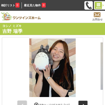
0
0
検討リスト
最近見た物件
お問合せ
ヨシノ ミズキ
吉野 瑞季
前
次
画像タップで拡大表示【
1
/2】