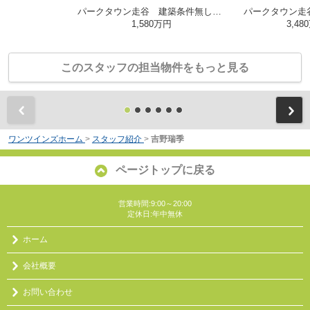
パークタウン走谷 建築条件無し売土地♪
パークタウン走
1,580万円
3,48
このスタッフの担当物件をもっと見る
前
ワンツインズホーム
>
スタッフ紹介
>
吉野瑞季
ページトップに戻る
営業時間:9:00～20:00
定休日:年中無休
ホーム
会社概要
お問い合わせ