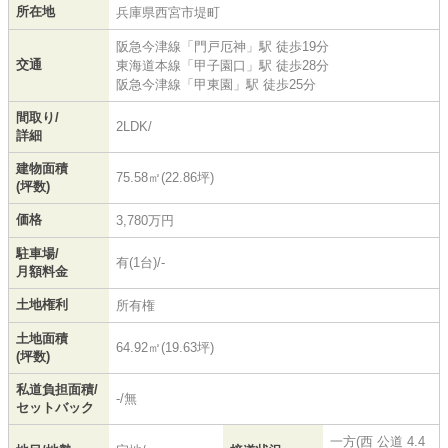
所在地
兵庫県
西宮市
堤町
阪急今津線
「
門戸厄神
」駅 徒歩19分
交通
東海道本線
「
甲子園口
」駅 徒歩28分
阪急今津線
「
甲東園
」駅 徒歩25分
間取り/
2LDK/
詳細
建物面積
75.58㎡(22.86坪)
(坪数)
価格
3,780万円
駐車場/
有(1台)/-
月額料金
土地権利
所有権
土地面積
64.92㎡(19.63坪)
(坪数)
私道負担面積/
-/無
セットバック
一方(西 公道 4.4