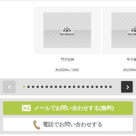
門戸厄神
甲子
約1520m／19分
約2240
前
メールでお問い合わせする(無料)
電話でお問い合わせする