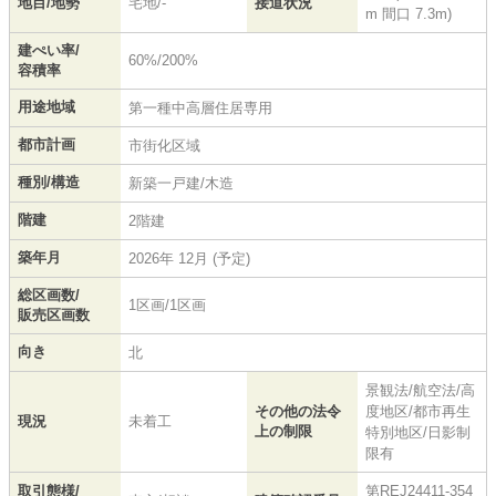
地目/地勢
宅地/-
接道状況
m 間口 7.3m)
建ぺい率/
60%/200%
容積率
用途地域
第一種中高層住居専用
都市計画
市街化区域
種別/構造
新築一戸建/木造
階建
2階建
築年月
2026年 12月 (予定)
総区画数/
1区画/1区画
販売区画数
向き
北
景観法/航空法/高
その他の法令
度地区/都市再生
現況
未着工
上の制限
特別地区/日影制
限有
取引態様/
第REJ24411-354