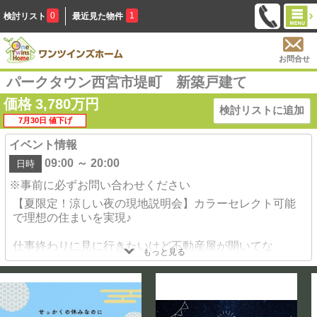
0
1
検討リスト
最近見た物件
お問合せ
パークタウン西宮市堤町 新築戸建て
価格
3,780
万円
検討リストに追加
7月30日 値下げ
イベント情報
09:00 ～ 20:00
日時
※事前に必ずお問い合わせください
【夏限定！涼しい夜の現地説明会】カラーセレクト可能
で理想の住まいを実現♪
仕事終わりに見に行きたいけど不動産屋が開いてな
もっと見る
い！
という、ご相談に合わせてナイター営業スタートしまし
た！
送迎も可能です！お時間もお気軽にお問合せください
♪