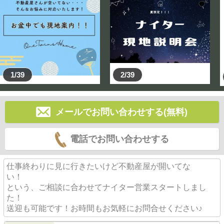
●耐震等級3の安心設計♪警察署などと同じ耐震性能です
♪
●建築条件無しで土地売りも可能です！ お好きな工務
店、ハウスメーカーで建築可能です♪
●カップボード標準装備♪
●ルーフバルコニーがあるので洗濯物も良く乾きます♪
1/39
2/39
●小中学校が近くて子育て世帯にも安心♪
●阪急今津線「門戸厄神」駅 徒歩19分
メールでお問い合わせする(無料)
●西宮市立 樋之口小学校・・徒歩約6分
●西宮市立 甲武中学校・・徒歩約10分
電話でお問い合わせする
仕事終わりに見に行きたいけど不動産屋が開いてな
い！
という、ご相談に合わせてナイター営業スタートしまし
た！
送迎も可能です！お時間もお気軽にお問合せください♪