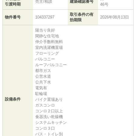
売主/相談
建築確認番号
引渡時期
46号
取引条件の有
物件番号
104337297
2026年08月13日
効期限
陽当り良好
閑静な住宅地
仲介手数料無料
室内洗濯機置場
フローリング
バルコニー
ルーフバルコニー
都市ガス
公営水道
公共下水
電気有
駐輪場
設備条件
バイク置場あり
ガスコンロ
コンロ２口以上
食器洗い乾燥機
システムキッチン
コンロ３口
バス・トイレ別