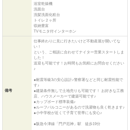
浴室乾燥機
洗面台
洗髪洗面化粧台
トイレ２ヶ所
収納豊富
TVモニタ付インターホン
仕事終わりに見に行きたいけど不動産屋が開いてな
い！
という、ご相談に合わせてナイター営業スタートしま
した！
送迎も可能です！お時間もお気軽にお問合せください
♪
●耐震等級3の安心設計♪警察署などと同じ耐震性能で
す♪
備考
●建築条件無しで土地売りも可能です！ お好きな工務
店、ハウスメーカーで建築可能です♪
●カップボード標準装備♪
●ルーフバルコニーがあるので洗濯物も良く乾きます♪
●小中学校が近くて子育て世帯にも安心♪
●阪急今津線「門戸厄神」駅 徒歩19分