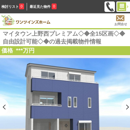
0
0
検討リスト
最近見た物件
お問合せ
マイタウン上野西プレミアム◇◆全15区画◇◆
自由設計可能◇◆の過去掲載物件情報
価格
***
万円