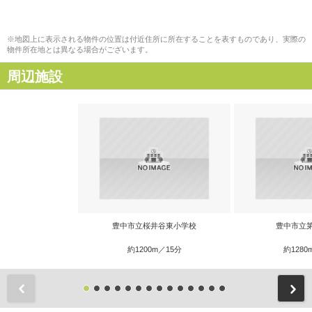
※地図上に表示される物件の位置は付近住所に所在することを表すものであり、実際の
物件所在地とは異なる場合がございます。
周辺施設
豊中市立桜井谷東小学校
豊中市立
約1200m／15分
約1280
前