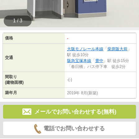
1 / 3
価格
-
大阪モノレール本線
「
柴原阪大前
」
駅 徒歩10分
交通
阪急宝塚本線
「
豊中
」駅 徒歩15分
「春日橋」バス停下車 徒歩2分
間取り
-(-)
(建物面積)
築年月
2019年 8月(新築)
メールでお問い合わせする(無料)
電話でお問い合わせする