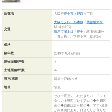
所在地
大阪府
豊中市
上野西
４丁目
大阪モノレール本線
「
柴原阪大前
」
駅 徒歩10分
交通
阪急宝塚本線
「
豊中
」駅 徒歩15分
「春日橋」バス停下車 徒歩2分
価格
-
築年数
2019年 8月 (新築)
建物面積/坪数
-/-
土地面積/坪数
-/-
種別/構造
新築一戸建/木造
地目
宅地
ぜひ一度見ていただきたい、「マイ
タウン上野西プレミアム◇◆全15区
画◇◆自由設計可能◇◆」です♪道路
が南西側にあり、日当たりが良好な