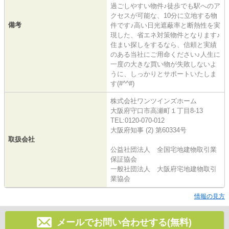
過ごしやすい物件♪徒歩でも駅へのア
クセスが可能な、10分に立地する物
備考
件です♪高い日光遮蔽率と断熱性を実
現した、省エネ対策物件となります♪
住まい探しをするなら、信頼と実績
のある当社にご用命ください♪人生に
一度の大きな買い物が失敗しないよ
うに、しっかりとサポートいたしま
す(#^^#)
株式会社ワンツインズホーム
大阪府守口市高瀬町１丁目8-13
TEL:0120-070-012
大阪府知事 (2) 第60334号
取扱会社
公益社団法人 全国宅地建物取引業
保証協会
一般社団法人 大阪府宅地建物取引
業協会
情報の見方
メールでお問い合わせする(無料)