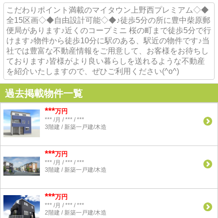
こだわりポイント満載のマイタウン上野西プレミアム◇◆
全15区画◇◆自由設計可能◇◆♪徒歩5分の所に豊中柴原郵
便局があります♪近くのコープミニ 桜の町まで徒歩5分で行
けます♪物件から徒歩10分に駅のある、駅近の物件です♪当
社では豊富な不動産情報をご用意して、お客様をお待ちし
ております♪皆様がより良い暮らしを送れるような不動産
を紹介いたしますので、ぜひご利用ください(^o^)
過去掲載物件一覧
***
万円
*** /月 / *** / ***
3階建 / 新築一戸建/木造
***
万円
*** /月 / *** / ***
3階建 / 新築一戸建/木造
***
万円
*** /月 / *** / ***
2階建 / 新築一戸建/木造