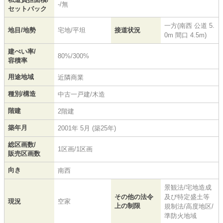
-/無
セットバック
一方(南西 公道 5.
地目/地勢
宅地/平坦
接道状況
0m 間口 4.5m)
建ぺい率/
80%/300%
容積率
用途地域
近隣商業
種別/構造
中古一戸建/木造
階建
2階建
築年月
2001年 5月 (築25年)
総区画数/
1区画/1区画
販売区画数
向き
南西
景観法/宅地造成
その他の法令
及び特定盛土等
現況
空家
上の制限
規制法/高度地区/
準防火地域