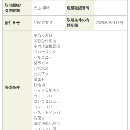
取引態様/
売主/即時
建築確認番号
-
引渡時期
取引条件の有
物件番号
105127612
2026年08月13日
効期限
陽当り良好
閑静な住宅地
室内洗濯機置場
フローリング
バルコニー
都市ガス
公営水道
公共下水
電気有
駐輪場
設備条件
バイク置場あり
ガスコンロ
コンロ２口以上
コンロ３口
バス・トイレ別
洗面台
洗髪洗面化粧台
トイレ２ヶ所