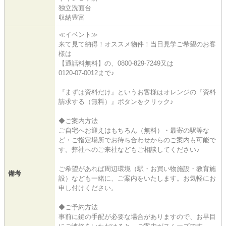
独立洗面台
収納豊富
≪イベント≫
来て見て納得！オススメ物件！当日見学ご希望のお客
様は
【通話料無料】の、0800-829-7249又は
0120-07-0012まで♪
『まずは資料だけ』というお客様はオレンジの『資料
請求する（無料）』ボタンをクリック♪
◆ご案内方法
ご自宅へお迎えはもちろん（無料）・最寄の駅等な
ど・ご指定場所でお待ち合わせからのご案内も可能で
す。弊社へのご来社などもご相談してください♪
ご希望があれば周辺環境（駅・お買い物施設・教育施
備考
設）なども一緒に、ご案内をいたします。お気軽にお
申し付けください。
◆ご予約方法
事前に鍵の手配が必要な場合がありますので、お早目