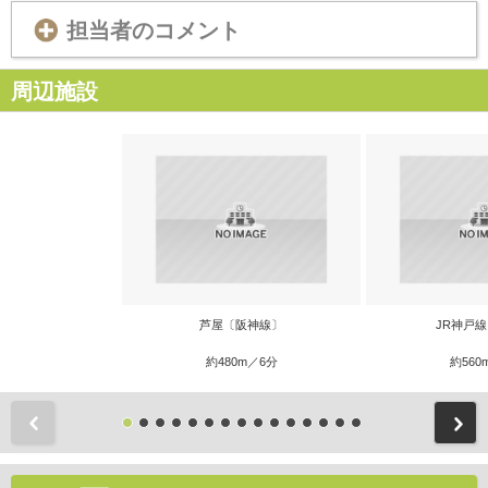
担当者のコメント
周辺施設
芦屋〔阪神線〕
JR神戸
約480m／6分
約560
前