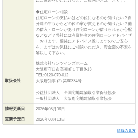
にご連絡をいただけると、ご案内がスムーズです。
◆住宅ローン相談
住宅ローンの支払いはどの位になるのか知りたい？自
分達の年収からどの位の家が買えるのか知りたい？他
の借入・ローンがあり住宅ローンが借りられるか心配
などなど？弊社には有資格者の住宅ローンアドバイザ
ーおります。適確にアドバイス致しますのでご安心
を。まずはお気軽にご相談いただき、資金面の不安を
解決して下さい。
株式会社ワンツインズホーム
大阪府守口市高瀬町１丁目8-13
TEL:0120-070-012
取扱会社
大阪府知事 (2) 第60334号
公益社団法人 全国宅地建物取引業保証協会
一般社団法人 大阪府宅地建物取引業協会
情報更新日
2026年08月06日
更新予定日
2026年08月13日
情報の見方