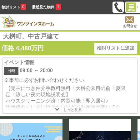
0
1
検討リスト
最近見た物件
お問合せ
大桝町、中古戸建て
価格
4,480
万円
検討リストに追加
イベント情報
09:00 ～ 20:00
日時
※事前に必ずお問い合わせください
【売主につき仲介手数料無料！大桝公園目の前！夏限
定！涼しい夜の現地説明会】
ハウスクリーニング済！内覧可能！即入居可♪
仕事終わりに見に行きたいけど不動産屋が開いてな
もっと見る
い！
という、ご相談に合わせてナイター営業スタートしまし
た！
送迎も可能です！お時間もお気軽にお問合せください
♪