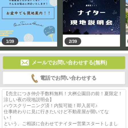
●リフォームプランあります！工事のご相談も承ります♪
●前面道路広々5ｍの閑静な住宅街♪
●全居室収納付き♪
●全居室2面採光♪
●阪神本線「芦屋」駅 徒歩約6分♪
1/39
2/39
●JR神戸線「芦屋」駅 徒歩約7分♪
●阪急バス「茶屋ノ町」停 徒歩約2分♪
●芦屋市立 精道小学校 徒歩約6分♪
メールでお問い合わせする(無料)
●芦屋市立 精道中学校 徒歩約22分♪
電話でお問い合わせする
【売主につき仲介手数料無料！大桝公園目の前！夏限定！
涼しい夜の現地説明会】
ハウスクリーニング済！内覧可能！即入居可♪
仕事終わりに見に行きたいけど不動産屋が開いてな
い！
という、ご相談に合わせてナイター営業スタートしまし