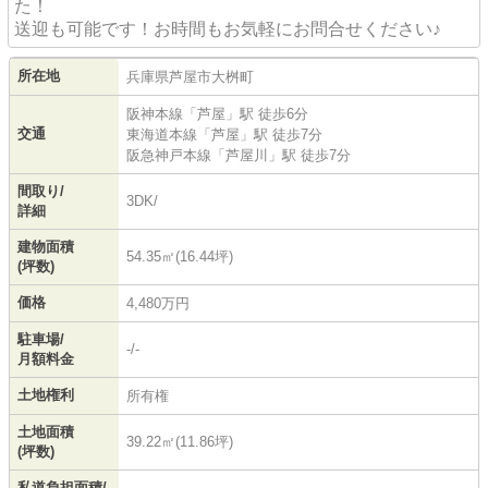
た！
送迎も可能です！お時間もお気軽にお問合せください♪
所在地
兵庫県
芦屋市
大桝町
阪神本線
「
芦屋
」駅 徒歩6分
交通
東海道本線
「
芦屋
」駅 徒歩7分
阪急神戸本線
「
芦屋川
」駅 徒歩7分
間取り/
3DK/
詳細
建物面積
54.35㎡(16.44坪)
(坪数)
価格
4,480万円
駐車場/
-/-
月額料金
土地権利
所有権
土地面積
39.22㎡(11.86坪)
(坪数)
私道負担面積/