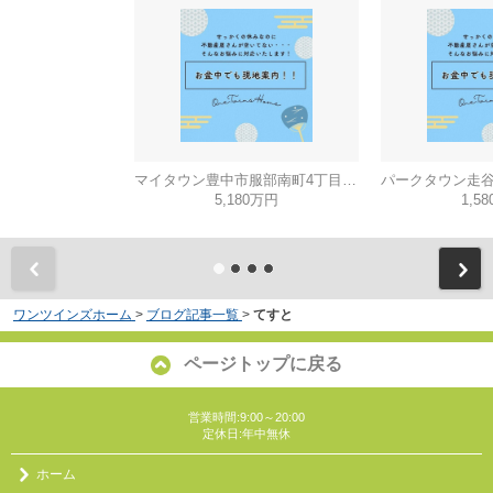
マイタウン豊中市服部南町4丁目◇◆モデルハウス◇◆
5,180万円
1,5
ワンツインズホーム
>
ブログ記事一覧
>
てすと
ページトップに戻る
営業時間:9:00～20:00
定休日:年中無休
ホーム