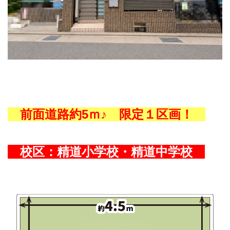
前面道路約5ｍ
♪ 限定１区画！
校区：
精道小学校
・
精道中学校