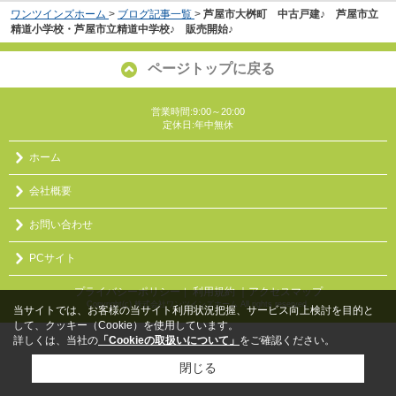
ワンツインズホーム
>
ブログ記事一覧
>
芦屋市大桝町 中古戸建♪ 芦屋市立
精道小学校・芦屋市立精道中学校♪ 販売開始♪
ページトップに戻る
営業時間:9:00～20:00
定休日:年中無休
ホーム
会社概要
お問い合わせ
PCサイト
プライバシーポリシー
利用規約
｜アクセスマップ
｜
Copyright(c) 株式会社ワンツインズホーム All rights reserved.
当サイトでは、お客様の当サイト利用状況把握、サービス向上検討を目的と
して、クッキー（Cookie）を使用しています。
詳しくは、当社の
「Cookieの取扱いについて」
をご確認ください。
閉じる