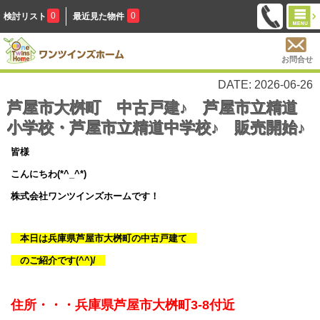
0
0
検討リスト
最近見た物件
お問合せ
DATE: 2026-06-26
芦屋市大桝町 中古戸建♪ 芦屋市立精道
小学校・芦屋市立精道中学校♪ 販売開始♪
皆様
こんにちわ(*^_^*)
株式会社ワンツインズホームです！
本日は兵庫県芦屋市大桝町の中古戸建て
のご紹介です(^^)/
住所・・・
兵庫県芦屋市大桝町3-8
付近