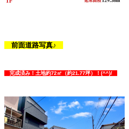
前面道路写真♪
完成済み！土地約72㎡（約21.77坪）
！
(^^)/