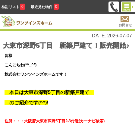
0
0
検討リスト
最近見た物件
お問合せ
DATE: 2026-07-07
大東市深野5丁目 新築戸建て！販売開始♪
皆様
こんにちわ(*^_^*)
株式会社ワンツインズホームです！
本日は
大東市深野5
丁目の新築戸建て
のご紹介です(^^)/
住所・・・大阪府大東市深野5丁目2-3付近
(カーナビ検索)