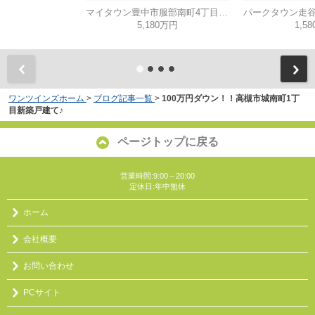
マイタウン豊中市服部南町4丁目◇◆モデルハウス◇◆
5,180万円
1,5
ワンツインズホーム
>
ブログ記事一覧
>
100万円ダウン！！高槻市城南町1丁
目新築戸建て♪
ページトップに戻る
営業時間:9:00～20:00
定休日:年中無休
ホーム
会社概要
お問い合わせ
PCサイト