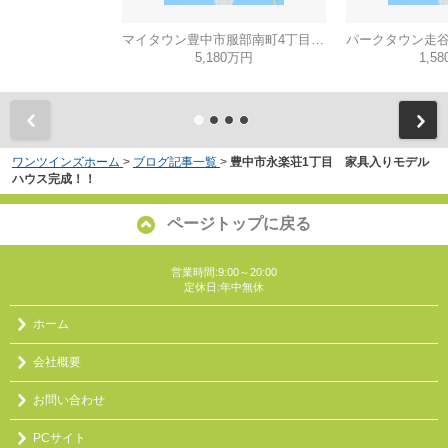
マイタウン豊中市服部南町4丁目◇◆モデルハウス◇◆
5,180万円
1,5
ワンツインズホーム
>
ブログ記事一覧
>
豊中市永楽荘1丁目 家具入りモデル
ハウス完成！！
ページトップに戻る
営業時間:9:00～20:00
定休日:年中無休
ホーム
会社概要
お問い合わせ
PCサイト