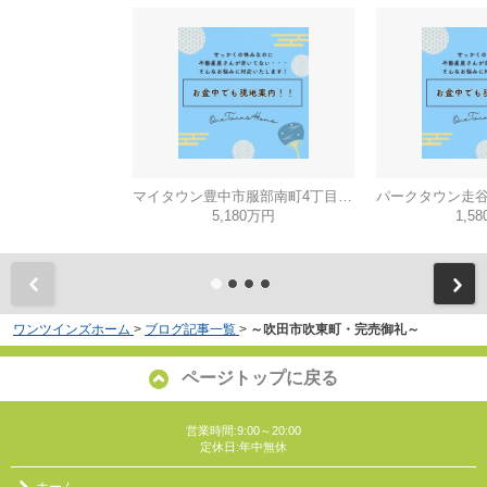
マイタウン豊中市服部南町4丁目◇◆モデルハウス◇◆
5,180万円
1,5
ワンツインズホーム
>
ブログ記事一覧
>
～吹田市吹東町・完売御礼～
ページトップに戻る
営業時間:9:00～20:00
定休日:年中無休
ホーム