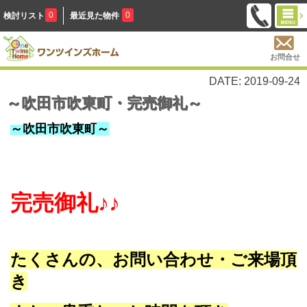
0
0
検討リスト
最近見た物件
お問合せ
DATE: 2019-09-24
～吹田市吹東町・完売御礼～
～吹田市吹東町
～
完売御礼♪♪
たくさんの、お問い合わせ・ご来場頂
き