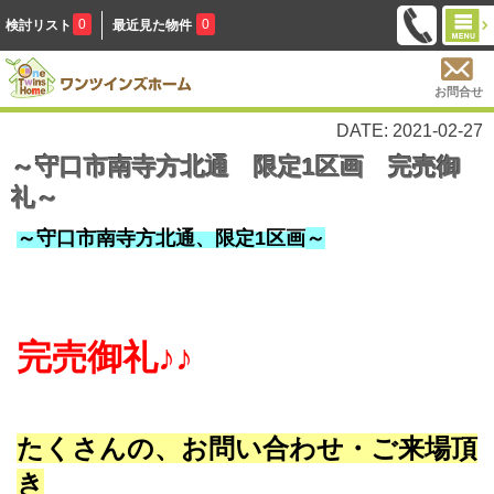
0
0
検討リスト
最近見た物件
お問合せ
DATE: 2021-02-27
～守口市南寺方北通 限定1区画 完売御
礼～
～守口市南寺方北通、限定1区画
～
完売御礼♪♪
たくさんの、お問い合わせ・ご来場頂
き