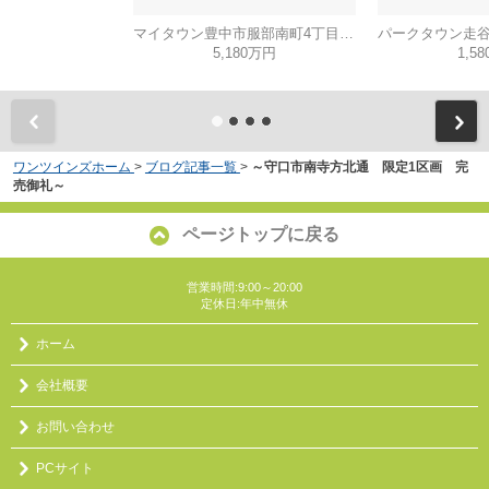
マイタウン豊中市服部南町4丁目◇◆モデルハウス◇◆
5,180万円
1,5
ワンツインズホーム
>
ブログ記事一覧
>
～守口市南寺方北通 限定1区画 完
売御礼～
ページトップに戻る
営業時間:9:00～20:00
定休日:年中無休
ホーム
会社概要
お問い合わせ
PCサイト