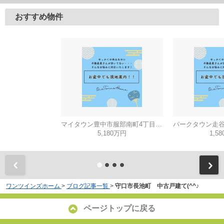
おすすめ物件
マイタウン豊中市服部南町4丁目◇◆モデルハウス◇◆
5,180万円
1,5
ワンツインズホーム
>
ブログ記事一覧
>
守口市長池町 中古戸建て(^^♪
ページトップに戻る