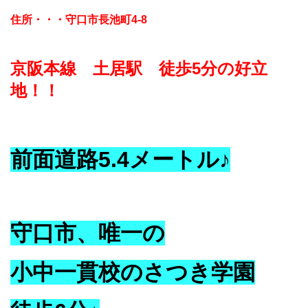
住所・・・守口市長池町4-8
京阪本線 土居駅 徒歩5分の好立
地！！
前面道路5.4メートル♪
守口市、唯一の
小中一貫校のさつき学園